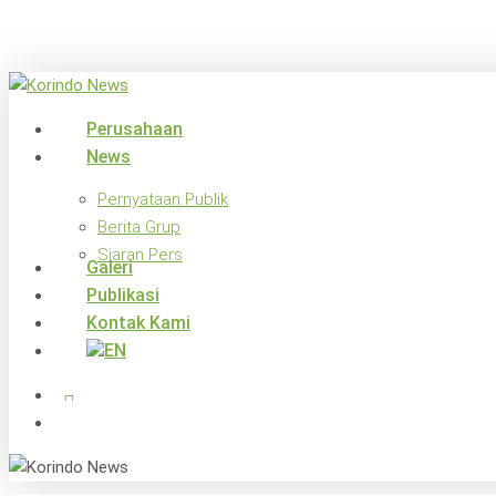
Skip
to
main
content
search
Menu
Perusahaan
News
Pernyataan Publik
Berita Grup
Siaran Pers
Galeri
Publikasi
Kontak Kami
x-
facebook
linkedin
youtube
instagram
twitter
search