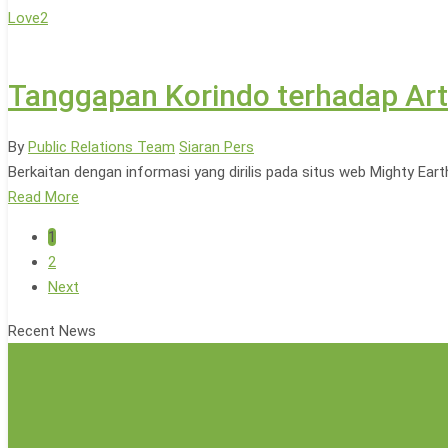
Love
2
Tanggapan Korindo terhadap Arti
By
Public Relations Team
Siaran Pers
Berkaitan dengan informasi yang dirilis pada situs web Mighty Ear
Read More
1
2
Next
Recent News
Korindo Heavy Industry dan Desa Sodong Tanam 500 Pohon,
Yayasan Korindo Hidupkan Semangat Kepedulian Bagi Sesam
Pengakuan AEO Perkuat Posisi BRJ sebagai Mitra Logistik T