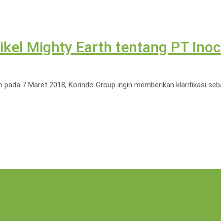
kel Mighty Earth tentang PT Inoc
th pada 7 Maret 2018, Korindo Group ingin memberikan klarifikasi se
 Perkuat Agrowisata Berbasis Lingkungan
15 Juli 2026
a Lewat Aksi Donor Darah
23 Juni 2026
erpercaya
18 Juni 2026