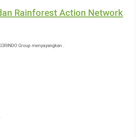
n Rainforest Action Network
8, KORINDO Group menyayangkan…
…