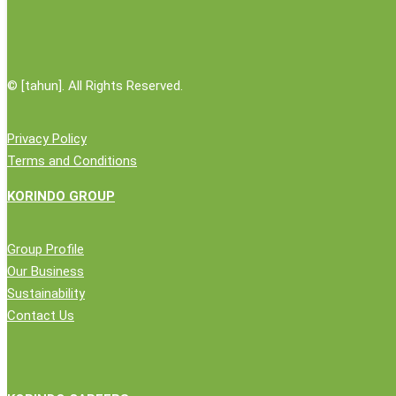
Popular News
Penantian panjang petani Merauke jadi plasma sawit
28 Janu
©
[tahun]. All Rights Reserved.
Bangun Perbatasan Jadi Terasnya Indonesia
1 April 2019
Privacy Policy
Terms and Conditions
Perubahan Untuk Indonesia yang Lebih Baik
1 April 2019
KORINDO GROUP
Pernyataan KORINDO Group Terkait Berita BBC Indonesia
16
Group Profile
KORINDO CSR Annual Report 2017
16 Juli 2018
Our Business
Sustainability
Contact Us