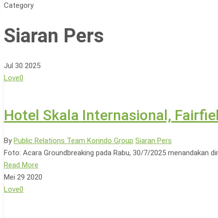
Category
Siaran Pers
Jul
30
2025
Love
0
Hotel Skala Internasional, Fairfi
By
Public Relations Team Korindo Group
Siaran Pers
Foto: Acara Groundbreaking pada Rabu, 30/7/2025 menandakan dimu
Read More
Hit enter to search or ESC to close
Mei
29
2020
Love
0