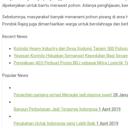
dipekerjakan untuk bantu merawat pohon. Adanya penghijauan, kawasan
Sebelumnya, masyarakat banyak menanami pohon pisang di area Hut
Pondok Rajeg juga dimanfaatkan warga untuk berolahraga dan berburu
Recent News
Korindo Heavy Industry dan Desa Sodong Tanam 500 Pohon,
Yayasan Korindo Hidupkan Semangat Kepedulian Bagi Sesam
Pengakuan AEO Perkuat Posisi BRJ sebagai Mitra Logistik T
Popular News
Penantian panjang petani Merauke jadi plasma sawit
28 Janu
Bangun Perbatasan Jadi Terasnya Indonesia
1 April 2019
Perubahan Untuk Indonesia yang Lebih Baik
1 April 2019