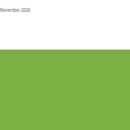
 November 2020
 500 Pohon, Perkuat Agrowisata Berbasis Lingku
 Bagi Sesama Lewat Aksi Donor Darah