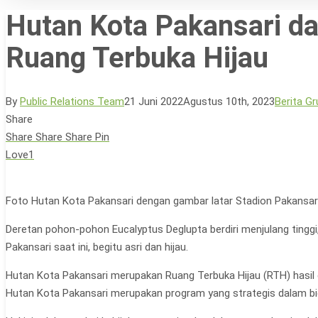
Hutan Kota Pakansari d
Ruang Terbuka Hijau
By
Public Relations Team
21 Juni 2022
Agustus 10th, 2023
Berita Gr
Share
Share
Share
Share
Pin
Love
1
Hit enter to search or ESC to close
Foto Hutan Kota Pakansari dengan gambar latar Stadion Pakansar
Deretan pohon-pohon Eucalyptus Deglupta berdiri menjulang tingg
Pakansari saat ini, begitu asri dan hijau.
Hutan Kota Pakansari merupakan Ruang Terbuka Hijau (RTH) hasil 
Hutan Kota Pakansari merupakan program yang strategis dalam bi