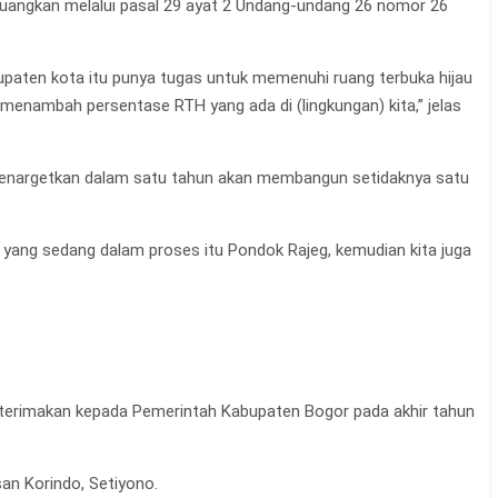
 dituangkan melalui pasal 29 ayat 2 Undang-undang 26 nomor 26
aten kota itu punya tugas untuk memenuhi ruang terbuka hijau
menambah persentase RTH yang ada di (lingkungan) kita,” jelas
enargetkan dalam satu tahun akan membangun setidaknya satu
yang sedang dalam proses itu Pondok Rajeg, kemudian kita juga
hterimakan kepada Pemerintah Kabupaten Bogor pada akhir tahun
an Korindo, Setiyono.