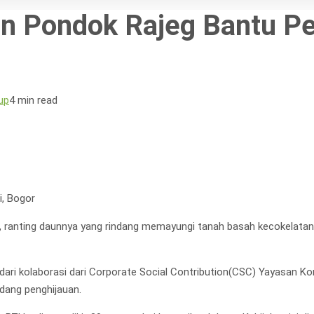
an Pondok Rajeg Bantu P
up
4 min read
i, Bogor
i, ranting daunnya yang rindang memayungi tanah basah kecokelatan
dari kolaborasi dari Corporate Social Contribution(CSC) Yayasan K
dang penghijauan.