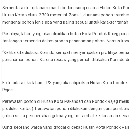
Sementara itu uji tanam masih berlangsung di area Hutan Kota Pon
Hutan Kota seluas 2.700 meter ini. Zona 1 ditanami pohon trembe
mengenai pohon jenis apa yang paling sesuai untuk karakter tanah 
Pasalnya, lahan yang akan dijadikan hutan Kota Pondok Rajeg pa
tantangan tersendiri dalam proses penanaman pohon. Namun kondi
“Ketika kita diskusi, Korindo sempat menyampaikan profilnya pern
penanaman pohon. Karena
record
yang pernah dilakukan Korindo di 
Foto udara eks lahan TPS yang akan dijadikan Hutan Kota Pondok
Rajeg
Perawatan pohon di Hutan Kota Pakansari dan Pondok Rajeg meliba
produksi kertas). Perawatan pohon dilakukan dengan cara pemb
gulma serta pembersihan gulma yang merambat ke tanaman secar
Uung, seorang warga yang tinggal di dekat Hutan Kota Pondok Raje