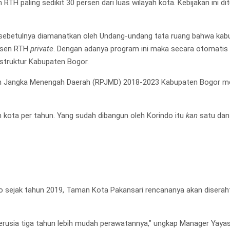
h RTH paling sedikit 30 persen dari luas wilayah kota. Kebijakan ini
sebetulnya diamanatkan oleh Undang-undang tata ruang bahwa kabup
ersen RTH
private
. Dengan adanya program ini maka secara otomatis 
struktur Kabupaten Bogor.
an Jangka Menengah Daerah (RPJMD) 2018-2023 Kabupaten Bogor m
 kota per tahun. Yang sudah dibangun oleh Korindo itu
kan
satu dan 
o sejak tahun 2019, Taman Kota Pakansari rencananya akan disera
erusia tiga tahun lebih mudah perawatannya,” ungkap Manager Yayas