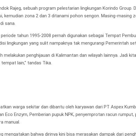
dok Rajeg, sebuah program pelestarian lingkungan Korindo Group. Da
si, kemudian zona 2 dan 3 ditanami pohon sengon. Masing-masing zo
di sana.
da periode tahun 1995-2008 pernah digunakan sebagai Tempat Pembu
si lingkungan yang sulit nampaknya tak mengurangi Pemerintah se
ah melakukan penghijauan di Kalimantan dan wilayah lainnya. Jadi 
tempat lain,” tandas Tika.
tkan warga sekitar dan dibantu oleh karyawan dari PT Aspex Kumbo
erian Eco Enzym, Pemberian pupuk NPK, penyemprotan racun rumput
a manual.
g mengatakan bahwa dirinya kini bisa merasakan dampak dari penghi