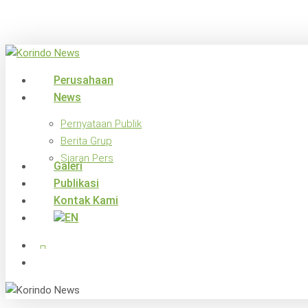
Skip
to
main
content
search
Menu
Perusahaan
News
Pernyataan Publik
Berita Grup
Siaran Pers
Galeri
Publikasi
Kontak Kami
x-
facebook
linkedin
youtube
instagram
twitter
search