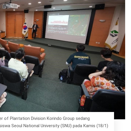
r of Plantation Division Korindo Group sedang
swa Seoul National University (SNU) pada Kamis (18/1)