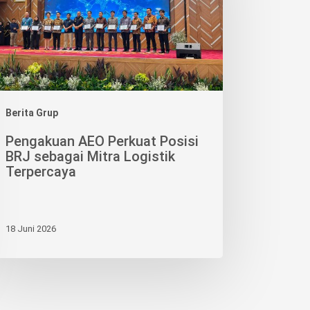
J
agai
ra
istik
percaya
Berita Grup
Pengakuan AEO Perkuat Posisi
BRJ sebagai Mitra Logistik
Terpercaya
18 Juni 2026
KORINDO pursues sustainable