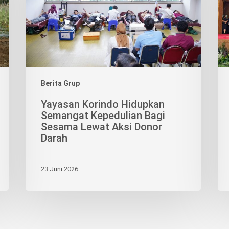
Kepedulian
BR
Bagi
seb
Sesama
Mit
Lewat
Log
Aksi
Ter
Donor
Darah
Berita Grup
Yayasan Korindo Hidupkan
Semangat Kepedulian Bagi
Sesama Lewat Aksi Donor
Darah
23 Juni 2026
NDO GROUP
KORINDO NEWS
Profile
Group News