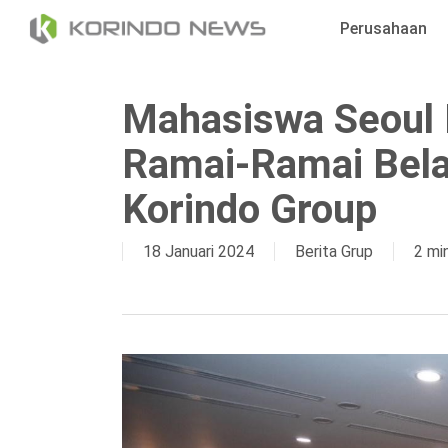
Skip
Perusahaan
to
main
content
Mahasiswa Seoul N
Ramai-Ramai Belaj
Korindo Group
18 Januari 2024
Berita Grup
2 mi