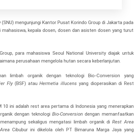
y (SNU) mengunjungi Kantor Pusat Korindo Group di Jakarta pada
ari mahasiswa, kepala dosen, dosen dan asisten dosen yang turut
roup, para mahasiswa Seoul National University diajak untuk
agaimana perusahaan mengelola hutan secara keberlanjutan.
lahan limbah organik dengan teknologi Bio-Conversion yang
ier Fly
(BSF) atau
Hermetia illucens
yang dioperasikan di Rest
M 10 ini adalah rest area pertama di Indonesia yang menerapkan
 organik dengan teknologi
Bio-Conversion
dengan memanfaatkan
k menampung sekaligus mengatasi limbah organik di
Rest Area
 Area
Cibubur ini dikelola oleh PT Bimaruna Marga Jaya yang