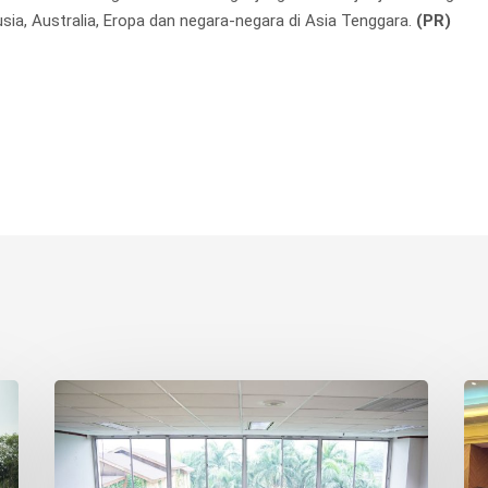
usia, Australia, Eropa dan negara-negara di Asia Tenggara.
(PR)
Yayasan
Pe
Korindo
AE
Hidupkan
Per
Semangat
Pos