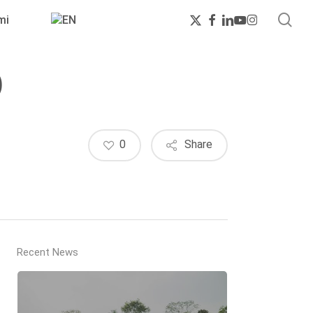
sea
x-
facebook
linkedin
youtube
instagram
mi
twitter
)
0
Share
Recent News