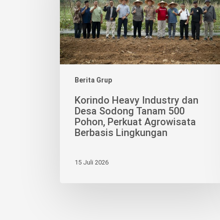
Desa
Sodong
Tanam
500
Pohon,
Perkuat
Agrowisata
Berita Grup
Berbasis
Korindo Heavy Industry dan
Lingkungan
Desa Sodong Tanam 500
Pohon, Perkuat Agrowisata
Berbasis Lingkungan
15 Juli 2026
KORI
Group 