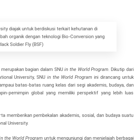
ity diajak untuk berdiskusi terkait kehutanan di
imbah organik dengan teknologi Bio-Conversion yang
ck Soldier Fly (BSF)
ta merupakan bagian dalam SNU
in the World Program
. Dikutip dari
ational University, SNU
in the World Program
ini dirancang untuk
mpaui batas-batas ruang kelas dari segi akademis, budaya, dan
in-pemimpin global yang memiliki perspektif yang lebih luas
rta memberikan pembekalan akademis, sosial, dan budaya suatu
al University.
in the World Program
untuk mengunjungi dan menjelajah berbagai