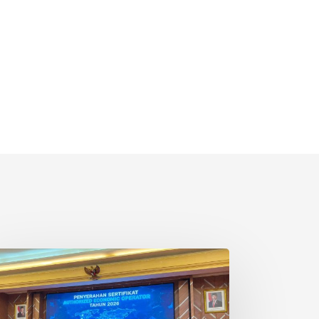
ngakuan
O
kuat
isi