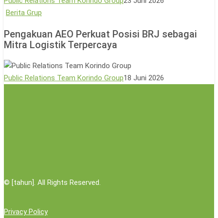
Public Relations Team Korindo Group
23 Juni 2026
Lewat
Pengakuan
Berita Grup
Aksi
AEO
Pengakuan AEO Perkuat Posisi BRJ sebagai
Donor
Perkuat
Mitra Logistik Terpercaya
Darah
Posisi
BRJ
sebagai
Public Relations Team Korindo Group
18 Juni 2026
Mitra
Logistik
Terpercaya
©
[tahun]. All Rights Reserved.
Privacy Policy