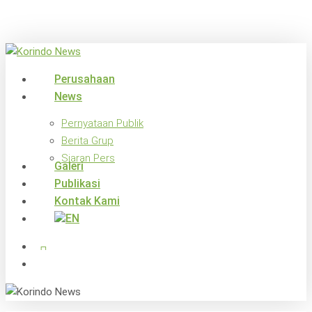
Skip
to
main
content
search
Menu
Perusahaan
News
Pernyataan Publik
Berita Grup
Siaran Pers
Galeri
Publikasi
Kontak Kami
x-
facebook
linkedin
youtube
instagram
twitter
search