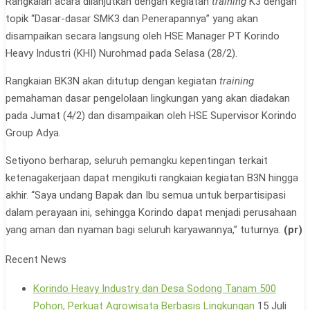
Rangkaian acara dilanjutkan dengan kegiatan
training
K3 dengan
topik “Dasar-dasar SMK3 dan Penerapannya” yang akan
disampaikan secara langsung oleh HSE Manager PT Korindo
Heavy Industri (KHI) Nurohmad pada Selasa (28/2).
Rangkaian BK3N akan ditutup dengan kegiatan
training
pemahaman dasar pengelolaan lingkungan yang akan diadakan
pada Jumat (4/2) dan disampaikan oleh HSE Supervisor Korindo
Group Adya.
Setiyono berharap, seluruh pemangku kepentingan terkait
ketenagakerjaan dapat mengikuti rangkaian kegiatan B3N hingga
akhir. “Saya undang Bapak dan Ibu semua untuk berpartisipasi
dalam perayaan ini, sehingga Korindo dapat menjadi perusahaan
yang aman dan nyaman bagi seluruh karyawannya,” tuturnya.
(pr)
Recent News
Korindo Heavy Industry dan Desa Sodong Tanam 500
Pohon, Perkuat Agrowisata Berbasis Lingkungan
15 Juli