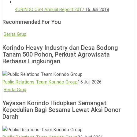
KORINDO CSR Annual Report 2017
16 Juli 2018
Recommended For You
Korindo
Berita Grup
Heavy
Korindo Heavy Industry dan Desa Sodong
Industry
Tanam 500 Pohon, Perkuat Agrowisata
dan
Berbasis Lingkungan
Desa
Sodong
Tanam
Public Relations Team Korindo Group
15 Juli 2026
500
Yayasan
Berita Grup
Pohon,
Korindo
Yayasan Korindo Hidupkan Semangat
Perkuat
Hidupkan
Kepedulian Bagi Sesama Lewat Aksi Donor
Agrowisata
Semangat
Darah
Berbasis
Kepedulian
Lingkungan
Bagi
Sesama