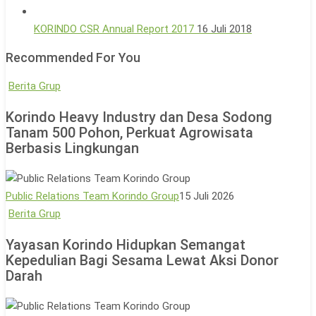
KORINDO CSR Annual Report 2017
16 Juli 2018
Recommended For You
Korindo
Berita Grup
Heavy
Korindo Heavy Industry dan Desa Sodong
Industry
Tanam 500 Pohon, Perkuat Agrowisata
dan
Berbasis Lingkungan
Desa
Sodong
Tanam
Public Relations Team Korindo Group
15 Juli 2026
500
Yayasan
Berita Grup
Pohon,
Korindo
Yayasan Korindo Hidupkan Semangat
Perkuat
Hidupkan
Kepedulian Bagi Sesama Lewat Aksi Donor
Agrowisata
Semangat
Darah
Berbasis
Kepedulian
Lingkungan
Bagi