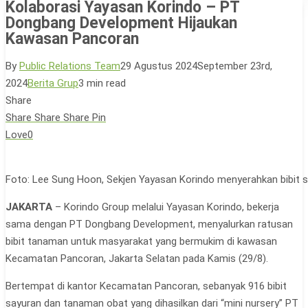
Kolaborasi Yayasan Korindo – PT
Dongbang Development Hijaukan
Kawasan Pancoran
By
Public Relations Team
29 Agustus 2024
September 23rd,
2024
Berita Grup
3 min read
Share
Share
Share
Share
Pin
Love
0
Foto: Lee Sung Hoon, Sekjen Yayasan Korindo menyerahkan bibit
JAKARTA
– Korindo Group melalui Yayasan Korindo, bekerja
sama dengan PT Dongbang Development, menyalurkan ratusan
bibit tanaman untuk masyarakat yang bermukim di kawasan
Kecamatan Pancoran, Jakarta Selatan pada Kamis (29/8).
Bertempat di kantor Kecamatan Pancoran, sebanyak 916 bibit
sayuran dan tanaman obat yang dihasilkan dari “mini nursery” PT