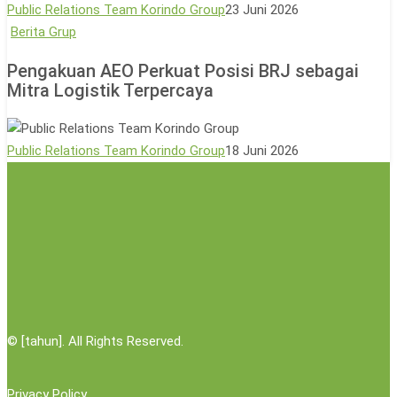
Sesama
Public Relations Team Korindo Group
23 Juni 2026
Lewat
Pengakuan
Berita Grup
Aksi
AEO
Pengakuan AEO Perkuat Posisi BRJ sebagai
Donor
Perkuat
Mitra Logistik Terpercaya
Darah
Posisi
BRJ
sebagai
Public Relations Team Korindo Group
18 Juni 2026
Mitra
Logistik
Terpercaya
©
[tahun]. All Rights Reserved.
Privacy Policy