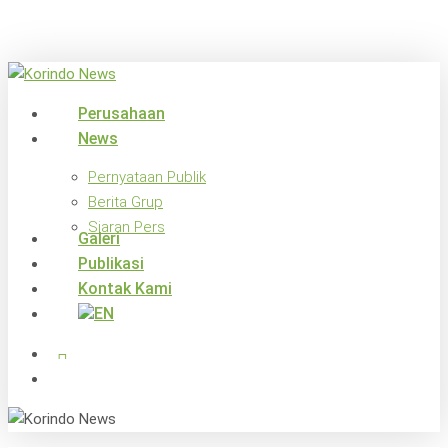
Skip
to
main
content
search
Menu
Perusahaan
News
Pernyataan Publik
Berita Grup
Siaran Pers
Galeri
Publikasi
Kontak Kami
x-
facebook
linkedin
youtube
instagram
twitter
search