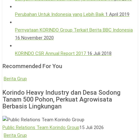
Perubahan Untuk Indonesia yang Lebih Baik
1 April 2019
Pernyataan KORINDO Group Terkait Berita BBC Indonesia
16 November 2020
KORINDO CSR Annual Report 2017
16 Juli 2018
Recommended For You
Korindo
Berita Grup
Heavy
Korindo Heavy Industry dan Desa Sodong
Industry
Tanam 500 Pohon, Perkuat Agrowisata
dan
Berbasis Lingkungan
Desa
Sodong
Tanam
Public Relations Team Korindo Group
15 Juli 2026
500
Yayasan
Berita Grup