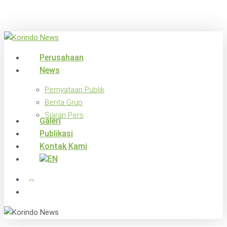
Skip
to
main
content
search
Menu
Perusahaan
News
Pernyataan Publik
Berita Grup
Siaran Pers
Galeri
Publikasi
Kontak Kami
x-
facebook
linkedin
youtube
instagram
twitter
search