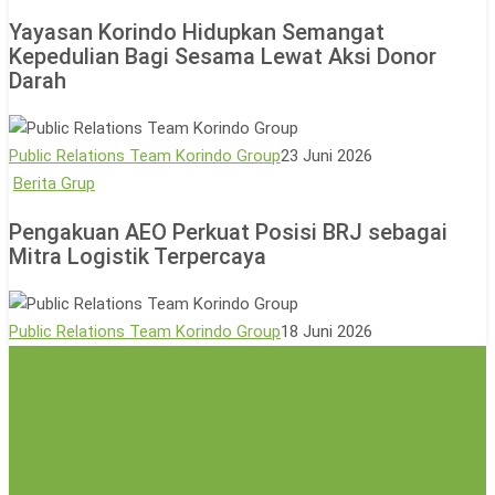
Pohon,
Korindo
Yayasan Korindo Hidupkan Semangat
Perkuat
Hidupkan
Kepedulian Bagi Sesama Lewat Aksi Donor
Agrowisata
Semangat
Darah
Berbasis
Kepedulian
Lingkungan
Bagi
Sesama
Public Relations Team Korindo Group
23 Juni 2026
Lewat
Pengakuan
Berita Grup
Aksi
AEO
Pengakuan AEO Perkuat Posisi BRJ sebagai
Donor
Perkuat
Mitra Logistik Terpercaya
Darah
Posisi
BRJ
sebagai
Public Relations Team Korindo Group
18 Juni 2026
Mitra
Logistik
Terpercaya