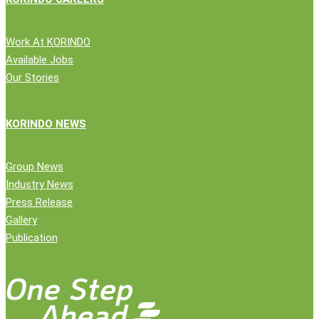
Work At KORINDO
Available Jobs
Our Stories
KORINDO NEWS
Group News
Industry News
Press Release
Gallery
Publication