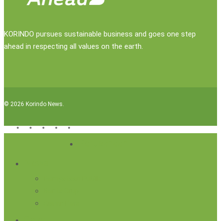
KORINDO pursues sustainable business and goes one step
ahead in respecting all values on the earth.
© 2026 Korindo News.
x-
facebook
linkedin
youtube
instagram
twitter
Close
Perusahaan
Menu
News
Pernyataan Publik
Berita Grup
Siaran Pers
Galeri