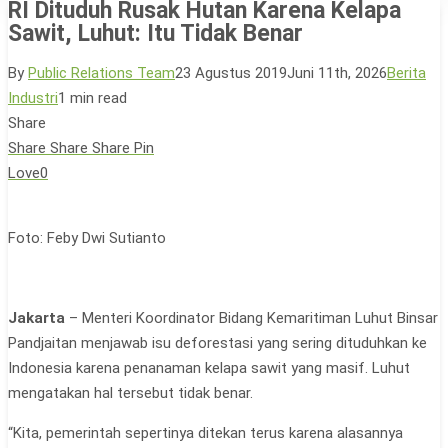
RI Dituduh Rusak Hutan Karena Kelapa
Sawit, Luhut: Itu Tidak Benar
By
Public Relations Team
23 Agustus 2019
Juni 11th, 2026
Berita
Industri
1 min read
Share
Share
Share
Share
Pin
Love
0
Foto: Feby Dwi Sutianto
Jakarta
– Menteri Koordinator Bidang Kemaritiman Luhut Binsar
Pandjaitan menjawab isu deforestasi yang sering dituduhkan ke
Indonesia karena penanaman kelapa sawit yang masif. Luhut
mengatakan hal tersebut tidak benar.
“Kita, pemerintah sepertinya ditekan terus karena alasannya