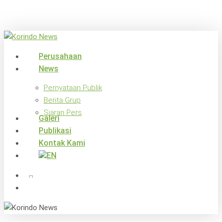
Skip
to
main
content
search
Menu
Perusahaan
News
Pernyataan Publik
Berita Grup
Siaran Pers
Galeri
Publikasi
Kontak Kami
x-
facebook
linkedin
youtube
instagram
twitter
search