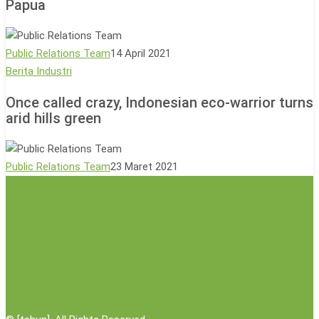
Papua
Kemiskinan
2.400
pekerja
Orang
Public Relations Team
14 April 2021
Asli
Once
Berita Industri
Papua
called
Once called crazy, Indonesian eco-warrior turns
crazy,
arid hills green
Indonesian
eco-
warrior
Public Relations Team
23 Maret 2021
turns
arid
hills
green