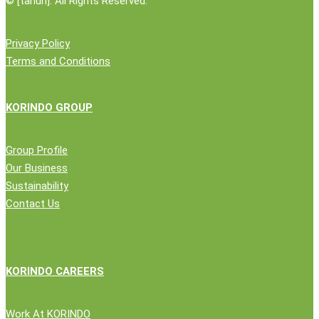
©
[tahun]. All Rights Reserved.
Privacy Policy
Terms and Conditions
KORINDO GROUP
Group Profile
Our Business
Sustainability
Contact Us
KORINDO CAREERS
Work At KORINDO