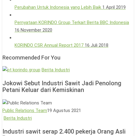
Perubahan Untuk Indonesia yang Lebih Baik
1 April 2019
Pernyataan KORINDO Group Terkait Berita BBC Indonesia
16 November 2020
KORINDO CSR Annual Report 2017
16 Juli 2018
Recommended For You
Jokowi
Berita Industri
Sebut
Jokowi Sebut Industri Sawit Jadi Penolong
Industri
Petani Keluar dari Kemiskinan
Sawit
Jadi
Penolong
Public Relations Team
19 Agustus 2021
Petani
Industri
Berita Industri
Keluar
sawit
dari
Industri sawit serap 2.400 pekerja Orang Asli
serap