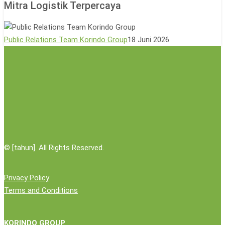
Mitra Logistik Terpercaya
Darah
Posisi
BRJ
sebagai
Public Relations Team Korindo Group
18 Juni 2026
Mitra
Logistik
Terpercaya
©
[tahun]. All Rights Reserved.
Privacy Policy
Terms and Conditions
KORINDO GROUP