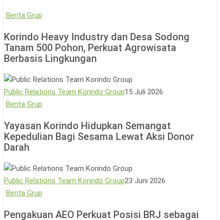
Korindo
Berita Grup
Heavy
Korindo Heavy Industry dan Desa Sodong
Industry
Tanam 500 Pohon, Perkuat Agrowisata
dan
Berbasis Lingkungan
Desa
Sodong
Tanam
Public Relations Team Korindo Group
15 Juli 2026
500
Yayasan
Berita Grup
Pohon,
Korindo
Yayasan Korindo Hidupkan Semangat
Perkuat
Hidupkan
Kepedulian Bagi Sesama Lewat Aksi Donor
Agrowisata
Semangat
Darah
Berbasis
Kepedulian
Lingkungan
Bagi
Sesama
Public Relations Team Korindo Group
23 Juni 2026
Lewat
Pengakuan
Berita Grup
Aksi
AEO
Pengakuan AEO Perkuat Posisi BRJ sebagai
Donor
Perkuat