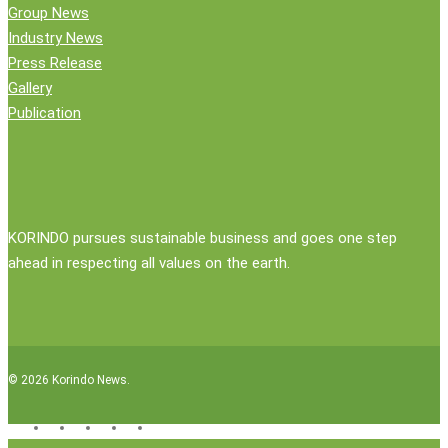
Group News
Industry News
Press Release
Gallery
Publication
KORINDO pursues sustainable business and goes one step
ahead in respecting all values on the earth.
© 2026 Korindo News.
x-
facebook
linkedin
youtube
instagram
twitter