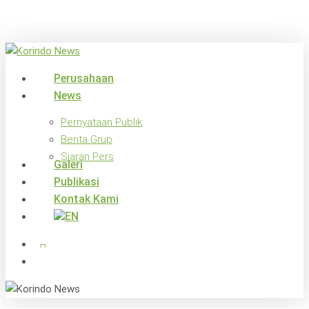
Skip
to
main
content
search
Menu
Perusahaan
News
Pernyataan Publik
Berita Grup
Siaran Pers
Galeri
Publikasi
Kontak Kami
x-
facebook
linkedin
youtube
instagram
twitter
search