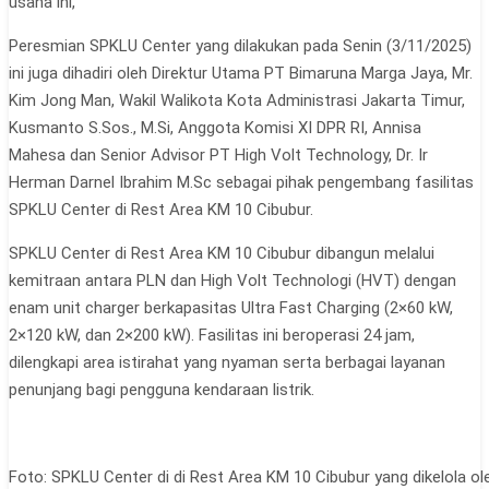
usaha ini,”
Peresmian SPKLU Center yang dilakukan pada Senin (3/11/2025)
ini juga dihadiri oleh Direktur Utama PT Bimaruna Marga Jaya, Mr.
Kim Jong Man, Wakil Walikota Kota Administrasi Jakarta Timur,
Kusmanto S.Sos., M.Si, Anggota Komisi XI DPR RI, Annisa
Mahesa dan Senior Advisor PT High Volt Technology, Dr. Ir
Herman Darnel Ibrahim M.Sc sebagai pihak pengembang fasilitas
SPKLU Center di Rest Area KM 10 Cibubur.
SPKLU Center di Rest Area KM 10 Cibubur dibangun melalui
kemitraan antara PLN dan High Volt Technologi (HVT) dengan
enam unit charger berkapasitas Ultra Fast Charging (2×60 kW,
2×120 kW, dan 2×200 kW). Fasilitas ini beroperasi 24 jam,
dilengkapi area istirahat yang nyaman serta berbagai layanan
penunjang bagi pengguna kendaraan listrik.
Foto: SPKLU Center di di Rest Area KM 10 Cibubur yang dikelola o