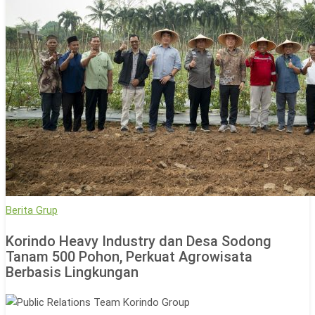
Korindo
Berita Grup
Heavy
Korindo Heavy Industry dan Desa Sodong
Industry
Tanam 500 Pohon, Perkuat Agrowisata
dan
Berbasis Lingkungan
Desa
Sodong
Tanam