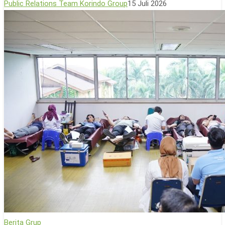
Public Relations Team Korindo Group
15 Juli 2026
500
Pohon,
Perkuat
Agrowisata
Berbasis
Lingkungan
Yayasan
Berita Grup