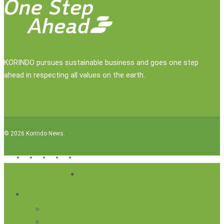
KORINDO pursues sustainable business and goes one step
ahead in respecting all values on the earth.
© 2026 Korindo News.
x-
facebook
linkedin
youtube
instagram
twitter
Close
Perusahaan
Menu
News
Pernyataan Publik
Berita Grup