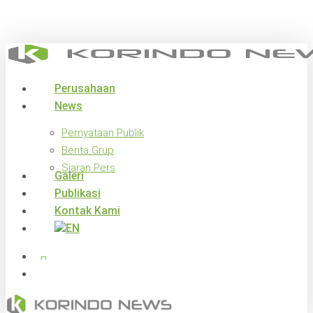
Skip
to
main
content
search
Menu
Perusahaan
News
Pernyataan Publik
Berita Grup
Siaran Pers
Galeri
Publikasi
Kontak Kami
x-
facebook
linkedin
youtube
instagram
twitter
search