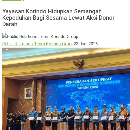
Korindo
Yayasan Korindo Hidupkan Semangat
Hidupkan
Kepedulian Bagi Sesama Lewat Aksi Donor
Semangat
Darah
Kepedulian
Bagi
Sesama
Public Relations Team Korindo Group
23 Juni 2026
Lewat
Aksi
Donor
Darah