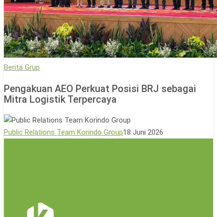
Pengakuan
Berita Grup
AEO
Pengakuan AEO Perkuat Posisi BRJ sebagai
Perkuat
Mitra Logistik Terpercaya
Posisi
BRJ
sebagai
Public Relations Team Korindo Group
18 Juni 2026
Mitra
Logistik
Terpercaya