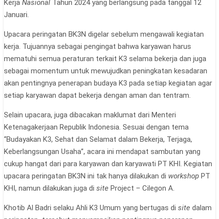
Kerja
Nasional
Tahun 2024 yang berlangsung pada tanggal 12
Januari.
Upacara peringatan BK3N digelar sebelum mengawali kegiatan
kerja. Tujuannya sebagai pengingat bahwa karyawan harus
mematuhi semua peraturan terkait K3 selama bekerja dan juga
sebagai momentum untuk mewujudkan peningkatan kesadaran
akan pentingnya penerapan budaya K3 pada setiap kegiatan agar
setiap karyawan dapat bekerja dengan aman dan tentram.
Selain upacara, juga dibacakan maklumat dari Menteri
Ketenagakerjaan Republik Indonesia. Sesuai dengan tema
“Budayakan K3, Sehat dan Selamat dalam Bekerja, Terjaga,
Keberlangsungan Usaha”, acara ini mendapat sambutan yang
cukup hangat dari para karyawan dan karyawati PT KHI. Kegiatan
upacara peringatan BK3N ini tak hanya dilakukan di
workshop
PT
KHI, namun dilakukan juga di
s
ite
Project – Cilegon A.
Khotib Al Badri selaku Ahli K3 Umum yang bertugas di
site
dalam