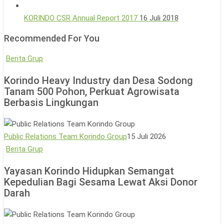
KORINDO CSR Annual Report 2017
16 Juli 2018
Recommended For You
Korindo
Berita Grup
Heavy
Korindo Heavy Industry dan Desa Sodong
Industry
Tanam 500 Pohon, Perkuat Agrowisata
dan
Berbasis Lingkungan
Desa
Sodong
Tanam
Public Relations Team Korindo Group
15 Juli 2026
500
Yayasan
Berita Grup
Pohon,
Korindo
Yayasan Korindo Hidupkan Semangat
Perkuat
Hidupkan
Kepedulian Bagi Sesama Lewat Aksi Donor
Agrowisata
Semangat
Darah
Berbasis
Kepedulian
Lingkungan
Bagi
Sesama