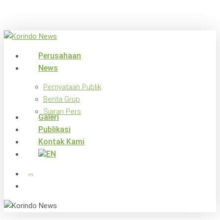
Skip
to
main
content
search
Menu
Perusahaan
News
Pernyataan Publik
Berita Grup
Siaran Pers
Galeri
Publikasi
Kontak Kami
x-
facebook
linkedin
youtube
instagram
twitter
search