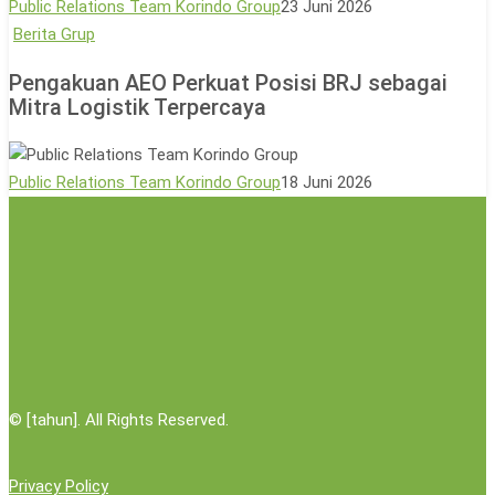
Public Relations Team Korindo Group
23 Juni 2026
Lewat
Pengakuan
Berita Grup
Aksi
AEO
Pengakuan AEO Perkuat Posisi BRJ sebagai
Donor
Perkuat
Mitra Logistik Terpercaya
Darah
Posisi
BRJ
sebagai
Public Relations Team Korindo Group
18 Juni 2026
Mitra
Logistik
Terpercaya
©
[tahun]. All Rights Reserved.
Privacy Policy