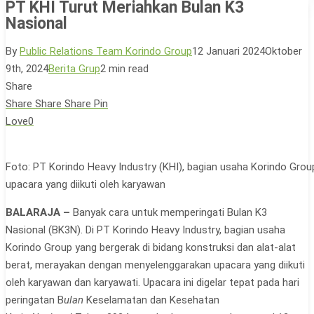
PT KHI Turut Meriahkan Bulan K3
Nasional
By
Public Relations Team Korindo Group
12 Januari 2024
Oktober
9th, 2024
Berita Grup
2 min read
Share
Share
Share
Share
Pin
Love
0
Foto: PT Korindo Heavy Industry (KHI), bagian usaha Korindo Grou
upacara yang diikuti oleh karyawan
BALARAJA
–
Banyak cara untuk memperingati Bulan K3
Nasional (BK3N). Di PT Korindo Heavy Industry, bagian usaha
Korindo Group yang bergerak di bidang konstruksi dan alat-alat
berat, merayakan dengan menyelenggarakan upacara yang diikuti
oleh karyawan dan karyawati. Upacara ini digelar tepat pada hari
peringatan B
ulan
Keselamatan dan Kesehatan