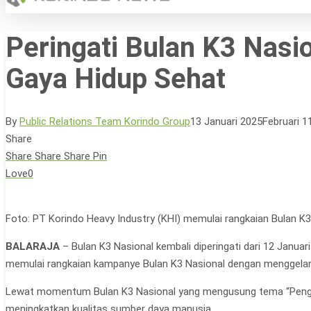
Peringati Bulan K3 Nas
Gaya Hidup Sehat
Hit enter to search or ESC to close
By
Public Relations Team Korindo Group
13 Januari 2025
Februari 1
Share
Share
Share
Share
Pin
Love
0
Foto: PT Korindo Heavy Industry (KHI) memulai rangkaian Bulan K
BALARAJA
– Bulan K3 Nasional kembali diperingati dari 12 Janua
memulai rangkaian kampanye Bulan K3 Nasional dengan menggelar
Lewat momentum Bulan K3 Nasional yang mengusung tema “Pengu
meningkatkan kualitas sumber daya manusia.