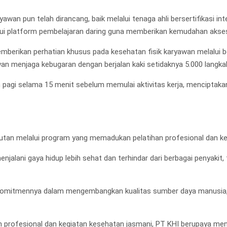
wan pun telah dirancang, baik melalui tenaga ahli bersertifikasi in
lalui platform pembelajaran daring guna memberikan kemudahan akse
rikan perhatian khusus pada kesehatan fisik karyawan melalui ber
n menjaga kebugaran dengan berjalan kaki setidaknya 5.000 langkah
m pagi selama 15 menit sebelum memulai aktivitas kerja, menciptaka
jutan melalui program yang memadukan pelatihan profesional dan k
alani gaya hidup lebih sehat dan terhindar dari berbagai penyakit, t
kan komitmennya dalam mengembangkan kualitas sumber daya manusi
ofesional dan kegiatan kesehatan jasmani, PT KHI berupaya mencip