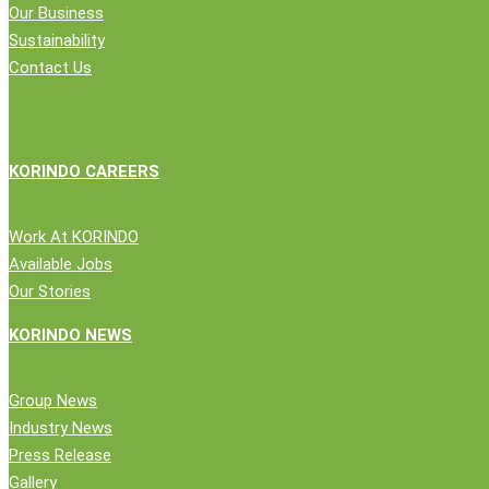
Aksi
Our Business
Posisi
Donor
Sustainability
BRJ
Public Relations Team Korindo Group
Darah
18 Juni 2026
Contact Us
sebagai
Mitra
Logistik
Terpercaya
KORINDO CAREERS
Work At KORINDO
Available Jobs
Our Stories
KORINDO NEWS
Close
Perusahaan
Group News
Menu
Industry News
News
Press Release
Pernyataan Publik
Gallery