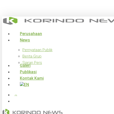
Skip
to
main
content
search
Menu
Perusahaan
News
Pernyataan Publik
Berita Grup
Siaran Pers
Galeri
Publikasi
Kontak Kami
x-
facebook
linkedin
youtube
instagram
twitter
search