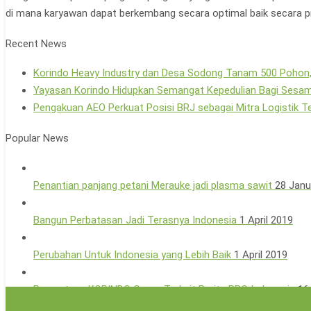
di mana karyawan dapat berkembang secara optimal baik secara p
Recent News
Korindo Heavy Industry dan Desa Sodong Tanam 500 Pohon,
Yayasan Korindo Hidupkan Semangat Kepedulian Bagi Sesam
Pengakuan AEO Perkuat Posisi BRJ sebagai Mitra Logistik T
Popular News
Penantian panjang petani Merauke jadi plasma sawit
28 Janu
Bangun Perbatasan Jadi Terasnya Indonesia
1 April 2019
Perubahan Untuk Indonesia yang Lebih Baik
1 April 2019
Pernyataan KORINDO Group Terkait Berita BBC Indonesia
16