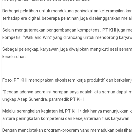
Berbagai pelatihan untuk mendukung peningkatan keterampilan karya
terhadap era digital, beberapa pelatihan juga diselenggarakan me
Selain mengutamakan pengembangan kompetensi, PT KHI juga membe
kompetisi “Walk and Win,” yang dirancang untuk mendorong karyawa
Sebagai pelengkap, karyawan juga diwajibkan mengikuti sesi sena
keseluruhan.
Foto: PT KHI menciptakan ekosistem kerja produktif dan berkelan
“Dengan adanya acara ini, harapan saya adalah kita semua dapat menj
ungkap Asep Suhendra, paramedik PT KHI.
Melalui serangkaian kegiatan ini, PT KHI tidak hanya menunjuk
antara peningkatan kompetensi dan kesejahteraan fisik karyawan.
Dengan menciptakan program-program yang memadukan pelatihan pr