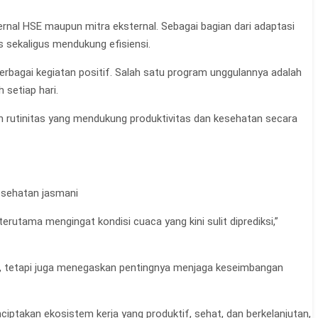
ternal HSE maupun mitra eksternal. Sebagai bagian dari adaptasi
s sekaligus mendukung efisiensi.
bagai kegiatan positif. Salah satu program unggulannya adalah
 setiap hari.
n rutinitas yang mendukung produktivitas dan kesehatan secara
esehatan jasmani
erutama mengingat kondisi cuaca yang kini sulit diprediksi,”
a, tetapi juga menegaskan pentingnya menjaga keseimbangan
takan ekosistem kerja yang produktif, sehat, dan berkelanjutan,