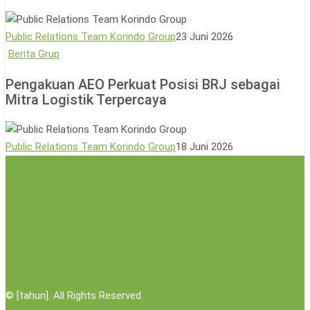
Lingkungan
Bagi
Sesama
Public Relations Team Korindo Group
23 Juni 2026
Lewat
Pengakuan
Berita Grup
Aksi
AEO
Pengakuan AEO Perkuat Posisi BRJ sebagai
Donor
Perkuat
Mitra Logistik Terpercaya
Darah
Posisi
BRJ
sebagai
Public Relations Team Korindo Group
18 Juni 2026
Mitra
Logistik
Terpercaya
©
[tahun]. All Rights Reserved.