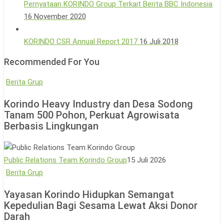
Pernyataan KORINDO Group Terkait Berita BBC Indonesia
16 November 2020
KORINDO CSR Annual Report 2017
16 Juli 2018
Recommended For You
Korindo
Berita Grup
Heavy
Korindo Heavy Industry dan Desa Sodong
Industry
Tanam 500 Pohon, Perkuat Agrowisata
dan
Berbasis Lingkungan
Desa
Sodong
Tanam
Public Relations Team Korindo Group
15 Juli 2026
500
Yayasan
Berita Grup
Pohon,
Korindo
Yayasan Korindo Hidupkan Semangat
Perkuat
Hidupkan
Kepedulian Bagi Sesama Lewat Aksi Donor
Agrowisata
Semangat
Darah
Berbasis
Kepedulian