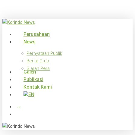
Skip
to
main
content
search
Menu
Perusahaan
News
Pernyataan Publik
Berita Grup
Siaran Pers
Galeri
Publikasi
Kontak Kami
x-
facebook
linkedin
youtube
instagram
twitter
search