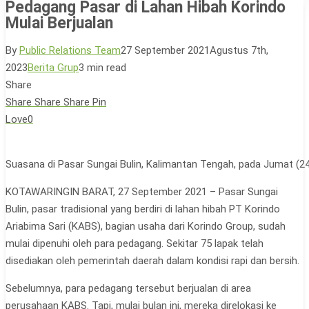
Pedagang Pasar di Lahan Hibah Korindo
Mulai Berjualan
By
Public Relations Team
27 September 2021
Agustus 7th,
2023
Berita Grup
3 min read
Share
Share
Share
Share
Pin
Love
0
Suasana di Pasar Sungai Bulin, Kalimantan Tengah, pada Jumat (24/
KOTAWARINGIN BARAT, 27 September 2021 – Pasar Sungai
Bulin, pasar tradisional yang berdiri di lahan hibah PT Korindo
Ariabima Sari (KABS), bagian usaha dari Korindo Group, sudah
mulai dipenuhi oleh para pedagang. Sekitar 75 lapak telah
disediakan oleh pemerintah daerah dalam kondisi rapi dan bersih.
Sebelumnya, para pedagang tersebut berjualan di area
perusahaan KABS. Tapi, mulai bulan ini, mereka direlokasi ke