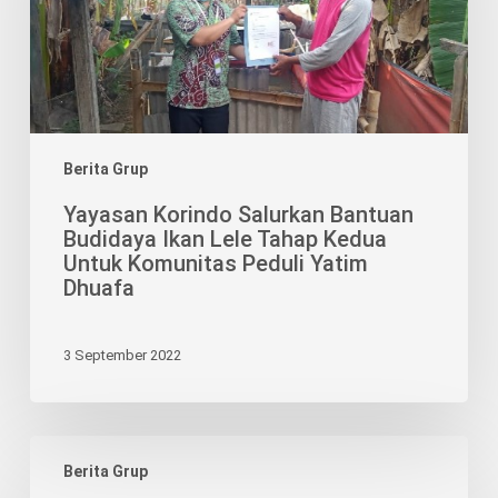
Ikan
Lele
Tahap
Kedua
Untuk
Komunitas
Berita Grup
Peduli
Yayasan Korindo Salurkan Bantuan
Yatim
Budidaya Ikan Lele Tahap Kedua
Dhuafa
Untuk Komunitas Peduli Yatim
Dhuafa
3 September 2022
Korindo
Berita Grup
Berikan