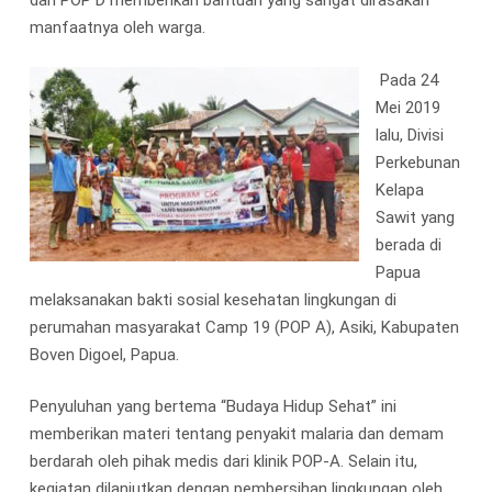
dan POP D memberikan bantuan yang sangat dirasakan
manfaatnya oleh warga.
Pada 24
Mei 2019
lalu, Divisi
Perkebunan
Kelapa
Sawit yang
berada di
Papua
melaksanakan bakti sosial kesehatan lingkungan di
perumahan masyarakat Camp 19 (POP A), Asiki, Kabupaten
Boven Digoel, Papua.
Penyuluhan yang bertema “Budaya Hidup Sehat” ini
memberikan materi tentang penyakit malaria dan demam
berdarah oleh pihak medis dari klinik POP-A. Selain itu,
kegiatan dilanjutkan dengan pembersihan lingkungan oleh