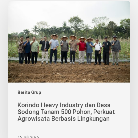
Korindo
Heavy
Industry
dan
Desa
Sodong
Tanam
500
Pohon,
Perkuat
Agrowisata
Berbasis
Berita Grup
Lingkungan
Korindo Heavy Industry dan Desa
Sodong Tanam 500 Pohon, Perkuat
Agrowisata Berbasis Lingkungan
15 Juli 2026