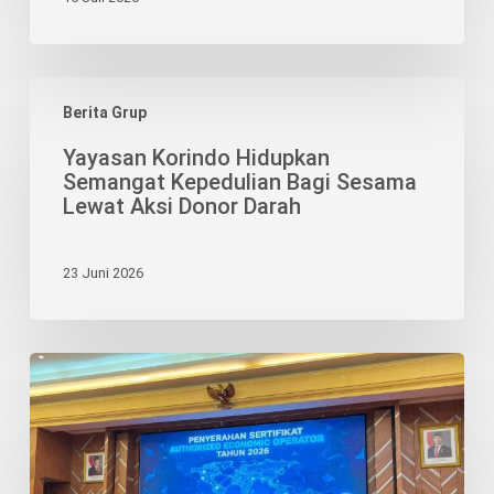
Yayasan
Berita Grup
Korindo
Hidupkan
Yayasan Korindo Hidupkan
Semangat
Semangat Kepedulian Bagi Sesama
Kepedulian
Lewat Aksi Donor Darah
Bagi
Sesama
23 Juni 2026
Lewat
Aksi
Donor
Darah
Pengakuan
AEO
Perkuat
Posisi
BRJ