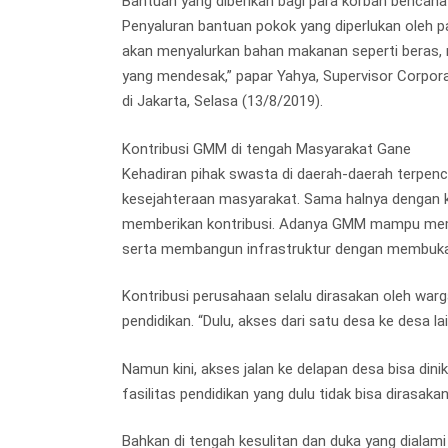
Bantuan yang diberikan bagi para korban bencana
Penyaluran bantuan pokok yang diperlukan oleh 
akan menyalurkan bahan makanan seperti beras, 
yang mendesak,” papar Yahya, Supervisor Corpor
di Jakarta, Selasa (13/8/2019).
Kontribusi GMM di tengah Masyarakat Gane
Kehadiran pihak swasta di daerah-daerah terpenc
kesejahteraan masyarakat. Sama halnya dengan 
memberikan kontribusi. Adanya GMM mampu memb
serta membangun infrastruktur dengan membuka 
Kontribusi perusahaan selalu dirasakan oleh warga
pendidikan. “Dulu, akses dari satu desa ke desa lai
Namun kini, akses jalan ke delapan desa bisa din
fasilitas pendidikan yang dulu tidak bisa dirasa
Bahkan di tengah kesulitan dan duka yang diala