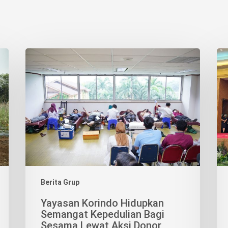
Yayasan
Pe
Korindo
AE
Hidupkan
Per
Semangat
Pos
Kepedulian
BR
Bagi
seb
Sesama
Mit
Lewat
Log
Aksi
Ter
Donor
Darah
Berita Grup
Yayasan Korindo Hidupkan
Semangat Kepedulian Bagi
Sesama Lewat Aksi Donor