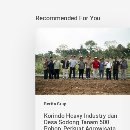
Recommended For You
Korindo
Heavy
Industry
dan
Desa
Sodong
Tanam
500
Pohon,
Perkuat
Agrowisata
Berita Grup
Berbasis
Korindo Heavy Industry dan
Lingkungan
Desa Sodong Tanam 500
Pohon, Perkuat Agrowisata