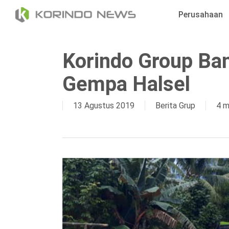
Skip
Perusahaan
to
main
content
Korindo Group Ba
Gempa Halsel
13 Agustus 2019
Berita Grup
4 m