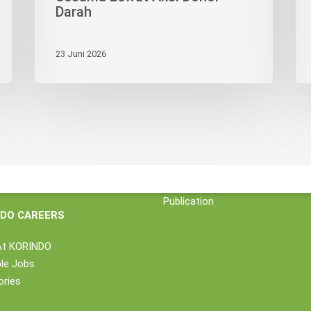
Darah
23 Juni 2026
NDO GROUP
KORINDO NEWS
Profile
Group News
siness
Industry News
ability
Press Release
ct Us
Gallery
Publication
NDO CAREERS
At KORINDO
ble Jobs
ories