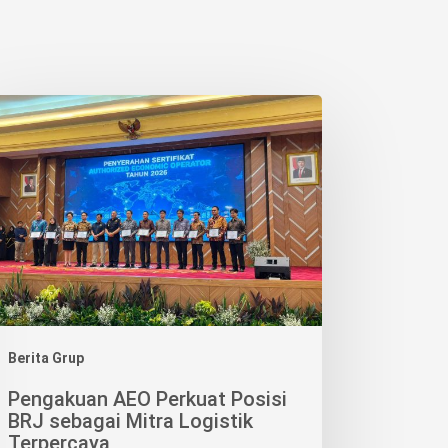
ngakuan
O
kuat
isi
J
agai
ra
istik
percaya
Berita Grup
Pengakuan AEO Perkuat Posisi
BRJ sebagai Mitra Logistik
Terpercaya