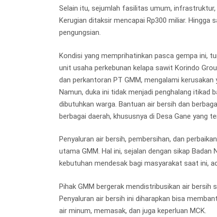
Selain itu, sejumlah fasilitas umum, infrastruk
Kerugian ditaksir mencapai Rp300 miliar. Hingga s
pengungsian.
Kondisi yang memprihatinkan pasca gempa ini, 
unit usaha perkebunan kelapa sawit Korindo Gro
dan perkantoran PT GMM, mengalami kerusakan y
Namun, duka ini tidak menjadi penghalang itikad
dibutuhkan warga. Bantuan air bersih dan berbagai
berbagai daerah, khususnya di Desa Gane yang t
Penyaluran air bersih, pembersihan, dan perbaikan
utama GMM. Hal ini, sejalan dengan sikap Bada
kebutuhan mendesak bagi masyarakat saat ini, ada
Pihak GMM bergerak mendistribusikan air bersih
Penyaluran air bersih ini diharapkan bisa memba
air minum, memasak, dan juga keperluan MCK.