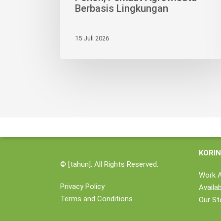
Berbasis Lingkungan
15 Juli 2026
KORI
Group 
Our Bu
Sustain
Conta
KORI
©
[tahun]. All Rights Reserved.
Work 
Privacy Policy
Availa
Terms and Conditions
Our St