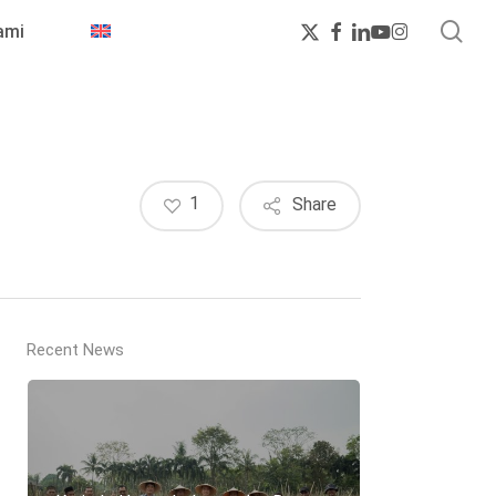
sea
x-
facebook
linkedin
youtube
instagram
ami
twitter
1
Share
Recent News