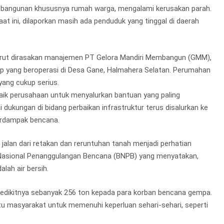
tur, bangunan khususnya rumah warga, mengalami kerusakan parah.
aat ini, dilaporkan masih ada penduduk yang tinggal di daerah
turut dirasakan manajemen PT Gelora Mandiri Membangun (GMM),
up yang beroperasi di Desa Gane, Halmahera Selatan. Perumahan
ang cukup serius.
 baik perusahaan untuk menyalurkan bantuan yang paling
 dukungan di bidang perbaikan infrastruktur terus disalurkan ke
erdampak bencana.
 jalan dari retakan dan reruntuhan tanah menjadi perhatian
n Nasional Penanggulangan Bencana (BNPB) yang menyatakan,
lah air bersih.
 sedikitnya sebanyak 256 ton kepada para korban bencana gempa.
ntu masyarakat untuk memenuhi keperluan sehari-sehari, seperti