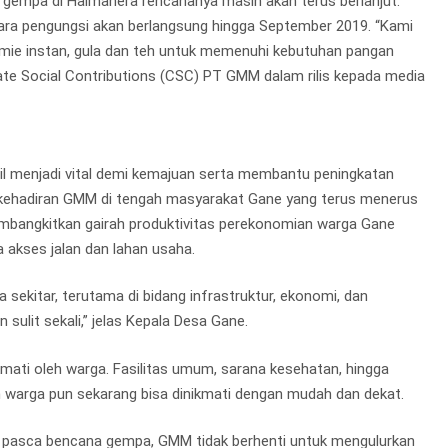
 gempa di Halmahera rencananya masih akan terus berlanjut.
para pengungsi akan berlangsung hingga September 2019. “Kami
mie instan, gula dan teh untuk memenuhi kebutuhan pangan
ate Social Contributions (CSC) PT GMM dalam rilis kepada media
il menjadi vital demi kemajuan serta membantu peningkatan
kehadiran GMM di tengah masyarakat Gane yang terus menerus
angkitkan gairah produktivitas perekonomian warga Gane
akses jalan dan lahan usaha.
 sekitar, terutama di bidang infrastruktur, ekonomi, dan
n sulit sekali,” jelas Kepala Desa Gane.
ikmati oleh warga. Fasilitas umum, sarana kesehatan, hingga
kan warga pun sekarang bisa dinikmati dengan mudah dan dekat.
mi pasca bencana gempa, GMM tidak berhenti untuk mengulurkan