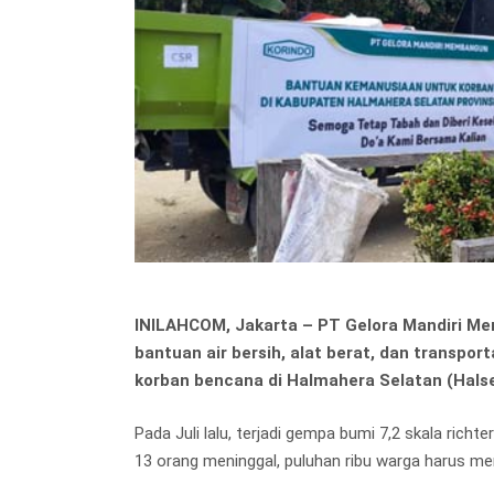
Hit enter to search or ESC to close
INILAHCOM, Jakarta – PT Gelora Mandiri M
bantuan air bersih, alat berat, dan transp
korban bencana di Halmahera Selatan (Halse
Pada Juli lalu, terjadi gempa bumi 7,2 skala rich
13 orang meninggal, puluhan ribu warga harus me