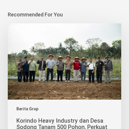
Recommended For You
Korindo
Heavy
Industry
dan
Desa
Sodong
Tanam
500
Pohon,
Perkuat
Agrowisata
Berbasis
Berita Grup
Lingkungan
Korindo Heavy Industry dan Desa
Sodong Tanam 500 Pohon, Perkuat