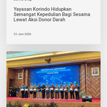
Yayasan Korindo Hidupkan
Semangat Kepedulian Bagi Sesama
Lewat Aksi Donor Darah
23 Juni 2026
Pengakuan
AEO
Perkuat
Posisi
BRJ
sebagai
Mitra
Logistik
Terpercaya