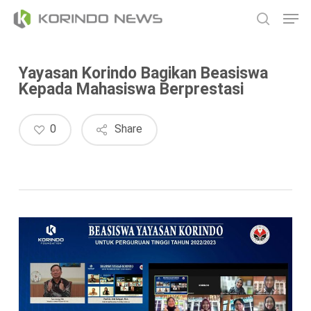
Skip
Men
to
search
main
content
Yayasan Korindo Bagikan Beasiswa
Kepada Mahasiswa Berprestasi
0
Share