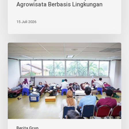
Agrowisata Berbasis Lingkungan
15 Juli 2026
Yayasan
Korindo
Hidupkan
Semangat
Kepedulian
Bagi
Sesama
Lewat
Aksi
Donor
Darah
Berita Grup