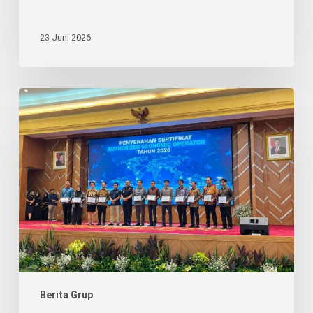
23 Juni 2026
Pengakuan
AEO
Perkuat
Posisi
BRJ
sebagai
Mitra
Logistik
Terpercaya
Berita Grup