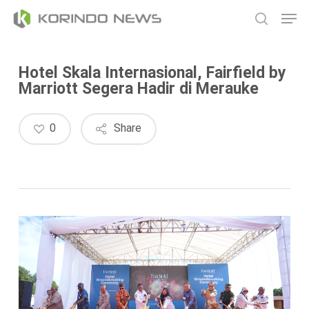
Skip
Men
to
search
main
content
Hotel Skala Internasional, Fairfield by
Marriott Segera Hadir di Merauke
0
Share