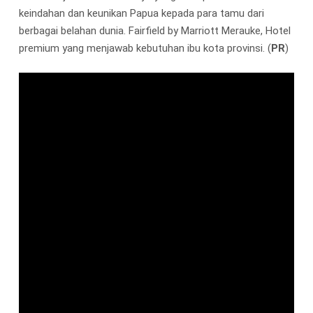
keindahan dan keunikan Papua kepada para tamu dari
berbagai belahan dunia. Fairfield by Marriott Merauke, Hotel
premium yang menjawab kebutuhan ibu kota provinsi. (
PR
)