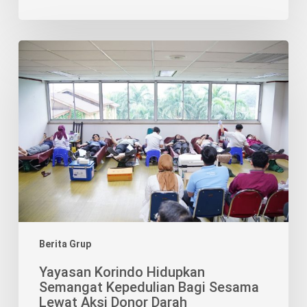
Yayasan
Korindo
Hidupkan
Semangat
Kepedulian
Bagi
Sesama
Lewat
Aksi
Donor
Darah
Berita Grup
Yayasan Korindo Hidupkan
Semangat Kepedulian Bagi Sesama
Lewat Aksi Donor Darah