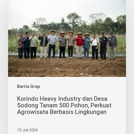
Korindo
Heavy
Industry
dan
Desa
Sodong
Tanam
500
Pohon,
Perkuat
Agrowisata
Berbasis
Berita Grup
Lingkungan
Korindo Heavy Industry dan Desa
Sodong Tanam 500 Pohon, Perkuat
Agrowisata Berbasis Lingkungan
15 Juli 2026