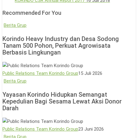
KORINDO CSR Annual Report 2017
16 Juli 2018
Recommended For You
Korindo
Berita Grup
Heavy
Korindo Heavy Industry dan Desa Sodong
Industry
Tanam 500 Pohon, Perkuat Agrowisata
dan
Berbasis Lingkungan
Desa
Sodong
Tanam
Public Relations Team Korindo Group
15 Juli 2026
500
Yayasan
Berita Grup
Pohon,
Korindo
Yayasan Korindo Hidupkan Semangat
Perkuat
Hidupkan
Kepedulian Bagi Sesama Lewat Aksi Donor
Agrowisata
Semangat
Darah
Berbasis
Kepedulian
Lingkungan
Bagi
Sesama
Public Relations Team Korindo Group
23 Juni 2026
Lewat
Pengakuan
Berita Grup