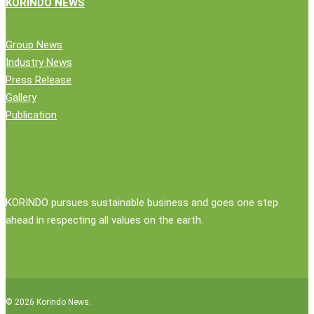
KORINDO NEWS
Group News
Industry News
Press Release
Gallery
Publication
KORINDO pursues sustainable business and goes one step
ahead in respecting all values on the earth.
© 2026 Korindo News.