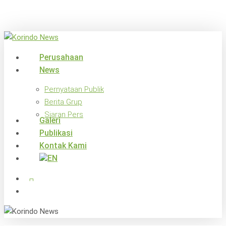
Skip
to
main
content
search
Menu
Perusahaan
News
Pernyataan Publik
Berita Grup
Siaran Pers
Galeri
Publikasi
Kontak Kami
x-
facebook
linkedin
youtube
instagram
twitter
search