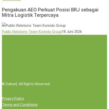
Aksi
AEO
Pengakuan AEO Perkuat Posisi BRJ sebagai
Donor
Perkuat
Mitra Logistik Terpercaya
Darah
Posisi
BRJ
sebagai
Public Relations Team Korindo Group
18 Juni 2026
Mitra
Logistik
Terpercaya
©
[tahun]. All Rights Reserved.
Privacy Policy
Terms and Conditions