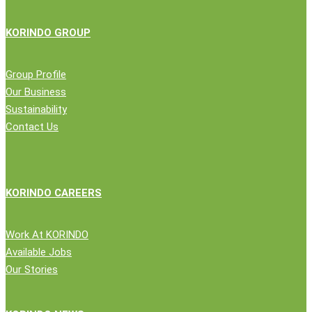
KORINDO GROUP
Group Profile
Our Business
Sustainability
Contact Us
KORINDO CAREERS
Work At KORINDO
Available Jobs
Our Stories