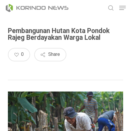
Skip
Men
to
search
main
content
Pembangunan Hutan Kota Pondok
Rajeg Berdayakan Warga Lokal
0
Share