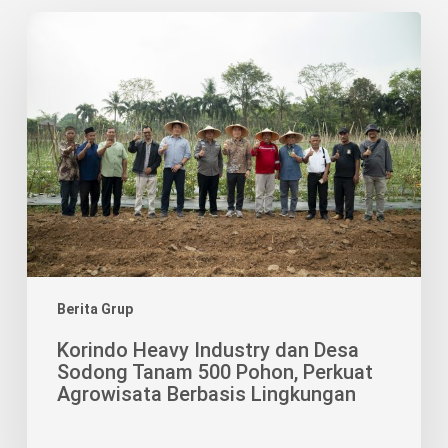
Korindo
Heavy
Industry
dan
Desa
Sodong
Tanam
500
Pohon,
Perkuat
Agrowisata
Berbasis
Berita Grup
Lingkungan
Korindo Heavy Industry dan Desa
Sodong Tanam 500 Pohon, Perkuat
Agrowisata Berbasis Lingkungan