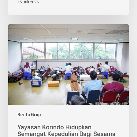
15 Juli 2026
Yayasan
Korindo
Hidupkan
Semangat
Kepedulian
Bagi
Sesama
Lewat
Aksi
Donor
Darah
Berita Grup
Yayasan Korindo Hidupkan
Semangat Kepedulian Bagi Sesama