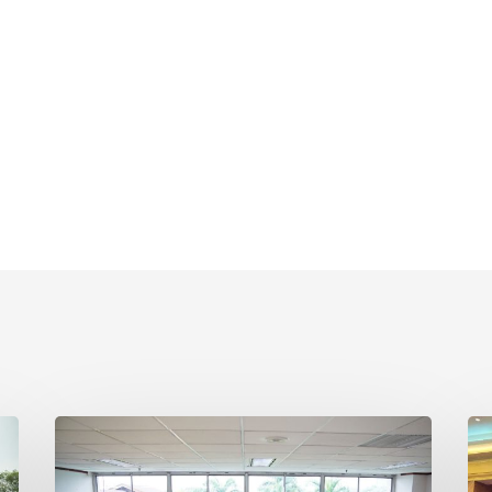
Yayasan
Pe
Korindo
AE
Hidupkan
Per