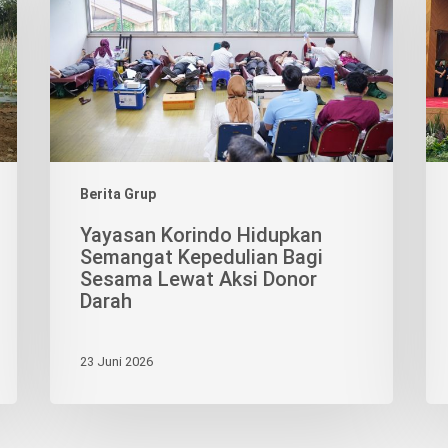
Semangat
Pos
Kepedulian
BR
Bagi
seb
Sesama
Mit
Lewat
Log
Aksi
Ter
Donor
Darah
Berita Grup
Yayasan Korindo Hidupkan
Semangat Kepedulian Bagi
Sesama Lewat Aksi Donor
Darah
23 Juni 2026
NDO GROUP
KORINDO NEWS