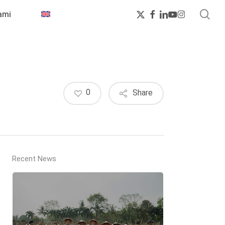
sea
x-
facebook
linkedin
youtube
instagram
ami
twitter
0
Share
Recent News