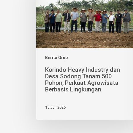
dan
Desa
Sodong
Tanam
500
Pohon,
Perkuat
Agrowisata
Berita Grup
Berbasis
Korindo Heavy Industry dan
Lingkungan
Desa Sodong Tanam 500
Pohon, Perkuat Agrowisata
Berbasis Lingkungan
15 Juli 2026
KORI