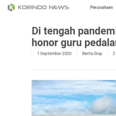
Skip
Perusahaan
to
main
content
Di tengah pandemi
honor guru pedal
1 September 2020
Berita Grup
2