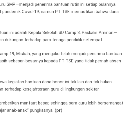
uru SMP—menjadi penerima bantuan rutin ini setiap bulannya.
ibat pandemik Covid-19, namun PT TSE memastikan bahwa dana
ntuan ini adalah Kepala Sekolah SD Camp 3, Paskalis Aminon—
an dukungan terhadap para tenaga pendidik setempat.
Camp 19, Misbah, yang mengaku telah menjadi penerima bantuan
kasih sebesar-besarnya kepada PT TSE yang tidak pernah absen
a kegiatan bantuan dana honor ini tak lain dan tak bukan
n terhadap kesejahteraan guru di lingkungan sekitar.
emberikan manfaat besar, sehingga para guru lebih bersemangat
ar anak-anak,” pungkasnya.
(pr)