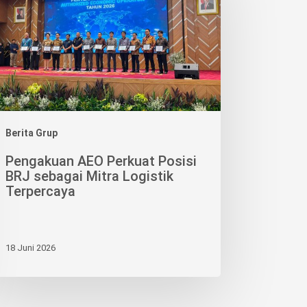
isi
J
agai
ra
istik
percaya
Berita Grup
Pengakuan AEO Perkuat Posisi
BRJ sebagai Mitra Logistik
Terpercaya
18 Juni 2026