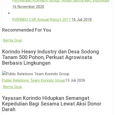
Pernyataan KORINDO Group Terkait Berita BBC Indonesia
16 November 2020
KORINDO CSR Annual Report 2017
16 Juli 2018
Recommended For You
Korindo
Berita Grup
Heavy
Korindo Heavy Industry dan Desa Sodong
Industry
Tanam 500 Pohon, Perkuat Agrowisata
dan
Berbasis Lingkungan
Desa
Sodong
Tanam
Public Relations Team Korindo Group
15 Juli 2026
500
Yayasan
Berita Grup
Pohon,
Korindo
Yayasan Korindo Hidupkan Semangat
Perkuat
Hidupkan
Kepedulian Bagi Sesama Lewat Aksi Donor
Agrowisata
Semangat
Darah
Berbasis
Kepedulian