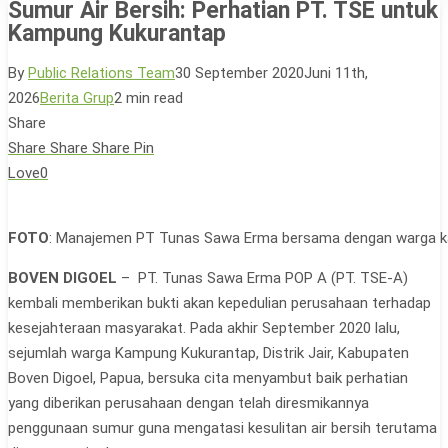
Sumur Air Bersih: Perhatian PT. TSE untuk
Kampung Kukurantap
By
Public Relations Team
30 September 2020
Juni 11th,
2026
Berita Grup
2 min read
Share
Share
Share
Share
Pin
Love
0
FOTO
: Manajemen PT Tunas Sawa Erma bersama dengan warga kam
BOVEN DIGOEL
– PT. Tunas Sawa Erma POP A (PT. TSE-A)
kembali memberikan bukti akan kepedulian perusahaan terhadap
kesejahteraan masyarakat. Pada akhir September 2020 lalu,
sejumlah warga Kampung Kukurantap, Distrik Jair, Kabupaten
Boven Digoel, Papua, bersuka cita menyambut baik perhatian
yang diberikan perusahaan dengan telah diresmikannya
penggunaan sumur guna mengatasi kesulitan air bersih terutama