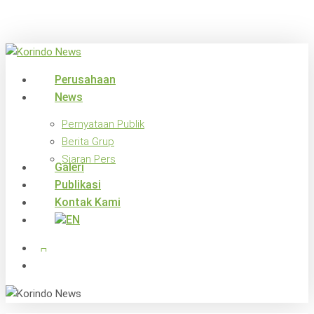
Skip
to
main
content
search
Menu
Perusahaan
News
Pernyataan Publik
Berita Grup
Siaran Pers
Galeri
Publikasi
Kontak Kami
x-
facebook
linkedin
youtube
instagram
twitter
search