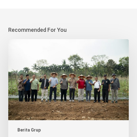
Recommended For You
Korindo
Heavy
Industry
dan
Desa
Sodong
Tanam
500
Pohon,
Perkuat
Agrowisata
Berbasis
Berita Grup
Lingkungan