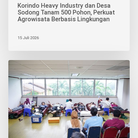
Korindo Heavy Industry dan Desa
Sodong Tanam 500 Pohon, Perkuat
Agrowisata Berbasis Lingkungan
15 Juli 2026
Yayasan
Korindo
Hidupkan
Semangat
Kepedulian
Bagi
Sesama
Lewat
Aksi
Donor