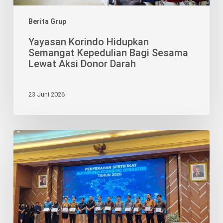
Darah
Berita Grup
Yayasan Korindo Hidupkan
Semangat Kepedulian Bagi Sesama
Lewat Aksi Donor Darah
23 Juni 2026
Pengakuan
AEO
Perkuat
Posisi
BRJ
sebagai
Mitra
Logistik