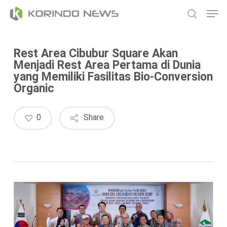
Skip
Men
to
search
main
content
Rest Area Cibubur Square Akan
Menjadi Rest Area Pertama di Dunia
yang Memiliki Fasilitas Bio-Conversion
Organic
0
Share