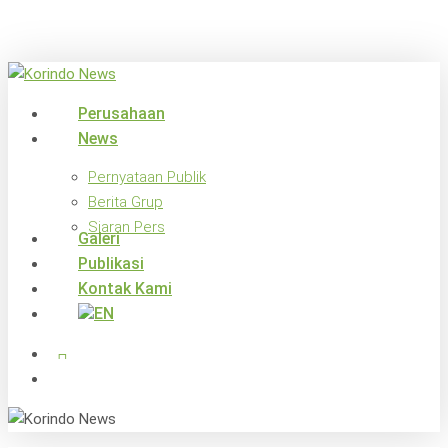
Skip
to
main
content
search
Menu
Perusahaan
News
Pernyataan Publik
Berita Grup
Siaran Pers
Galeri
Publikasi
Kontak Kami
x-
facebook
linkedin
youtube
instagram
twitter
search