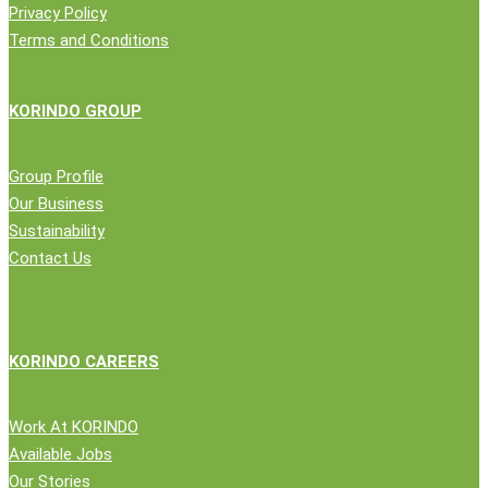
Privacy Policy
Terms and Conditions
KORINDO GROUP
Group Profile
Our Business
Sustainability
Contact Us
KORINDO CAREERS
Work At KORINDO
Available Jobs
Our Stories