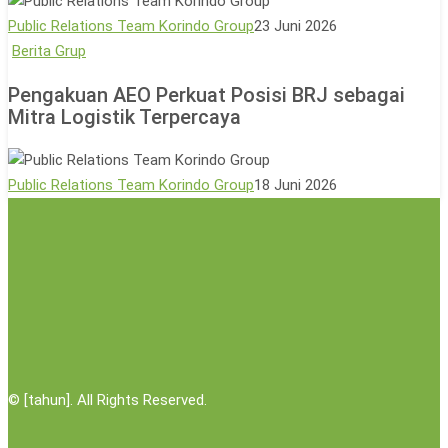
Sesama
Public Relations Team Korindo Group
23 Juni 2026
Lewat
Pengakuan
Berita Grup
Aksi
AEO
Pengakuan AEO Perkuat Posisi BRJ sebagai
Donor
Perkuat
Mitra Logistik Terpercaya
Darah
Posisi
BRJ
sebagai
Public Relations Team Korindo Group
18 Juni 2026
Mitra
Logistik
Terpercaya
©
[tahun]. All Rights Reserved.