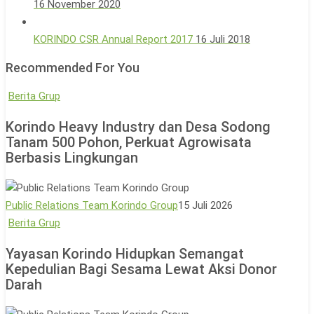
16 November 2020
KORINDO CSR Annual Report 2017
16 Juli 2018
Recommended For You
Korindo
Berita Grup
Heavy
Korindo Heavy Industry dan Desa Sodong
Industry
Tanam 500 Pohon, Perkuat Agrowisata
dan
Berbasis Lingkungan
Desa
Sodong
Tanam
Public Relations Team Korindo Group
15 Juli 2026
500
Yayasan
Berita Grup
Pohon,
Korindo
Yayasan Korindo Hidupkan Semangat
Perkuat
Hidupkan
Kepedulian Bagi Sesama Lewat Aksi Donor
Agrowisata
Semangat
Darah
Berbasis
Kepedulian
Lingkungan
Bagi