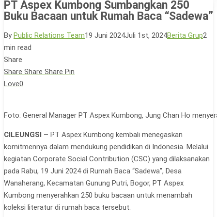
PT Aspex Kumbong Sumbangkan 250
Buku Bacaan untuk Rumah Baca “Sadewa”
By
Public Relations Team
19 Juni 2024
Juli 1st, 2024
Berita Grup
2
min read
Share
Share
Share
Share
Pin
Love
0
Foto: General Manager PT Aspex Kumbong, Jung Chan Ho menyerah
CILEUNGSI –
PT Aspex Kumbong kembali menegaskan
komitmennya dalam mendukung pendidikan di Indonesia. Melalui
kegiatan Corporate Social Contribution (CSC) yang dilaksanakan
pada Rabu, 19 Juni 2024 di Rumah Baca “Sadewa”, Desa
Wanaherang, Kecamatan Gunung Putri, Bogor, PT Aspex
Kumbong menyerahkan 250 buku bacaan untuk menambah
koleksi literatur di rumah baca tersebut.