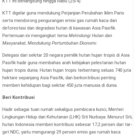
KTT ini berlangsung hingga Rabu (25/4).
KTT digelar guna mendu­kung Perjanjian Perubahan Iklim Paris
serta mendorong pengurangan emisi gas ru­mah kaca dari
deforestasi dan degradasi hutan di kawasan Asia Pasifik.
Pertemuan ini mengangkat tema
Melindungi Hutan dan
Masyarakat, Men­dukung Pertumbuhan Ekono­mi
.
Delegasi dari sekitar 20 neg­ara pemilik hutan hujan tropis di Asia
Pasifik hadir guna mem­bahas arah kebijakan pelestar­ian hutan
hujan tropis dunia. Hutan hujan tropis terbentang seluas 740 juta
hektare sepan­jang Asia Pasifik, dan berkon­tribusi penting
memberi ke­hidupan bagi sekitar 450 juta manusia di dunia.
Beri Kontribusi
Hadir sebagai tuan rumah sekaligus pembicara kunci, Menteri
Lingkungan Hidup dan Kehutanan (LHK) Siti Nurbaya. Menurut Siti,
hutan Indonesia memberi kontribusi sebesar 17,2 persen dari tar­
get NDC, yaitu mengurangi 29 persen emisi gas rumah kaca