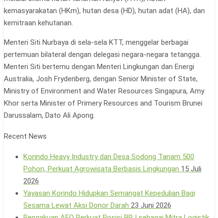
kemasyarakatan (HKm), hutan desa (HD), hu­tan adat (HA), dan
kemitraan kehutanan.
Menteri Siti Nurbaya di sela-sela KTT, menggelar berbagai
pertemuan bilateral dengan delegasi negara-negara te­tangga.
Menteri Siti bertemu de­ngan Menteri Lingkungan dan Energi
Australia, Josh Fryden­berg, dengan Senior Minister of State,
Ministry of Environment and Water Resources Singapu­ra, Amy
Khor serta Minister of Primery Resources and Tour­ism Brunei
Darussalam, Dato Ali Apong.
Recent News
Korindo Heavy Industry dan Desa Sodong Tanam 500
Pohon, Perkuat Agrowisata Berbasis Lingkungan
15 Juli
2026
Yayasan Korindo Hidupkan Semangat Kepedulian Bagi
Sesama Lewat Aksi Donor Darah
23 Juni 2026
Pengakuan AEO Perkuat Posisi BRJ sebagai Mitra Logistik