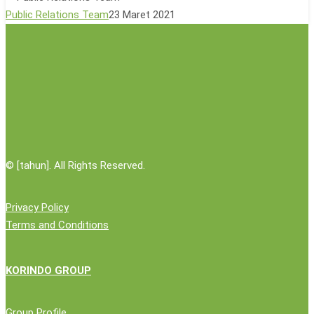
warrior
Public Relations Team
23 Maret 2021
turns
arid
hills
green
©
[tahun]. All Rights Reserved.
Privacy Policy
Terms and Conditions
KORINDO GROUP
Group Profile