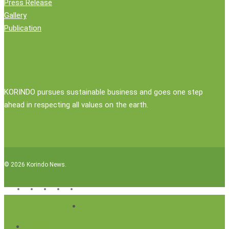
Press Release
Gallery
Publication
KORINDO pursues sustainable business and goes one step
ahead in respecting all values on the earth.
© 2026 Korindo News.
x-
facebook
linkedin
youtube
instagram
twitter
Close
Perusahaan
Menu
News