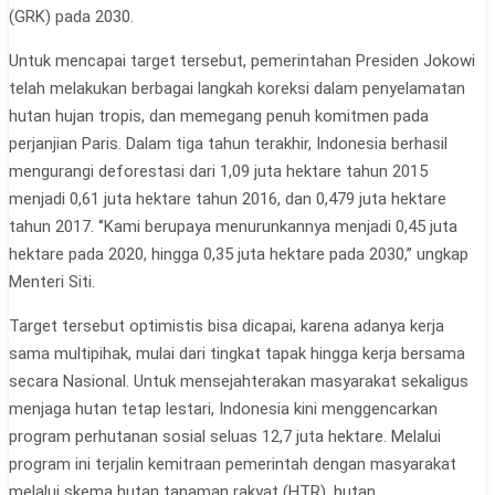
(GRK) pada 2030.
Untuk mencapai target tersebut, pemerintahan Presi­den Jokowi
telah melakukan berbagai langkah koreksi da­lam penyelamatan
hutan hujan tropis, dan memegang penuh komitmen pada
perjanjian Paris. Dalam tiga tahun terakh­ir, Indonesia berhasil
mengu­rangi deforestasi dari 1,09 juta hektare tahun 2015
menjadi 0,61 juta hektare tahun 2016, dan 0,479 juta hektare
tahun 2017. ‘’Kami berupaya menu­runkannya menjadi 0,45 juta
hektare pada 2020, hingga 0,35 juta hektare pada 2030,’’ ung­kap
Menteri Siti.
Target tersebut optimistis bisa dicapai, karena adanya kerja
sama multipihak, mu­lai dari tingkat tapak hingga kerja bersama
secara Nasion­al. Untuk mensejahterakan masyarakat sekaligus
menjaga hutan tetap lestari, Indonesia kini menggencarkan
program perhutanan sosial seluas 12,7 juta hektare. Melalui
program ini terjalin kemitraan pemerin­tah dengan masyarakat
melalui skema hutan tanaman rakyat (HTR), hutan