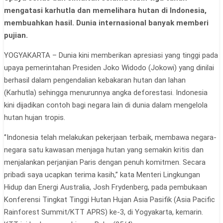
mengatasi karhutla dan memelihara hutan di Indonesia,
membuahkan hasil. Dunia internasional banyak memberi
pujian.
YOGYAKARTA – Dunia kini memberikan apresiasi yang tinggi pada
upaya pemerin­tahan Presiden Joko Widodo (Jokowi) yang dinilai
berhasil dalam pengendalian kebakaran hutan dan lahan
(Karhutla) se­hingga menurunnya angka de­forestasi. Indonesia
kini dijadi­kan contoh bagi negara lain di dunia dalam mengelola
hutan hujan tropis.
‘’Indonesia telah melakukan pekerjaan terbaik, membawa negara-
negara satu kawasan menjaga hutan yang semakin kritis dan
menjalankan perjan­jian Paris dengan penuh komit­men. Secara
pribadi saya ucap­kan terima kasih,’’ kata Menteri Lingkungan
Hidup dan Energi Australia, Josh Frydenberg, pada pembukaan
Konferensi Tingkat Tinggi Hutan Hujan Asia Pasifik (Asia Pacific
Rain­forest Summit/KTT APRS) ke-3, di Yogyakarta, kemarin.