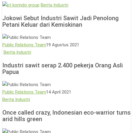
Jokowi
Berita Industri
Sebut
Jokowi Sebut Industri Sawit Jadi Penolong
Industri
Petani Keluar dari Kemiskinan
Sawit
Jadi
Penolong
Public Relations Team
19 Agustus 2021
Petani
Industri
Berita Industri
Keluar
sawit
dari
Industri sawit serap 2.400 pekerja Orang Asli
serap
Papua
Kemiskinan
2.400
pekerja
Orang
Public Relations Team
14 April 2021
Asli
Once
Berita Industri
Papua
called
Once called crazy, Indonesian eco-warrior turns
crazy,
arid hills green
Indonesian
eco-