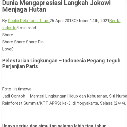
Dunia Mengapresiasi Langkah Jokowi
Menjaga Hutan
By
Public Relations Team
26 April 2018
Oktober 14th, 2021
Berita
Industri
3 min read
Share
Share
Share
Share
Pin
Love
0
Pelestarian Lingkungan – Indonesia Pegang Teguh
Perjanjian Paris
Foto : istimewa
Jadi Contoh – Menteri Lingkungan Hidup dan Kehutanan, Siti Nurba
Rainforest Summit/KTT APRS) ke-3, di Yogyakarta, Selasa (24/4). In
Upaya serius dan simultan selama lebih tiga tahun