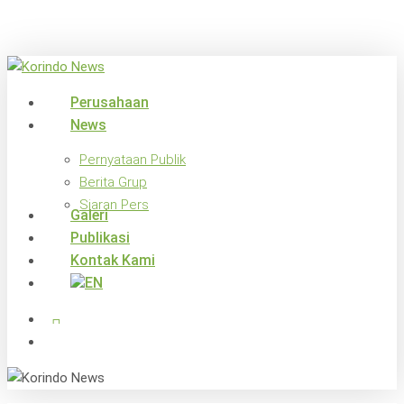
Skip
to
main
content
search
Menu
Perusahaan
News
Pernyataan Publik
Berita Grup
Siaran Pers
Galeri
Publikasi
Kontak Kami
x-
facebook
linkedin
youtube
instagram
twitter
search