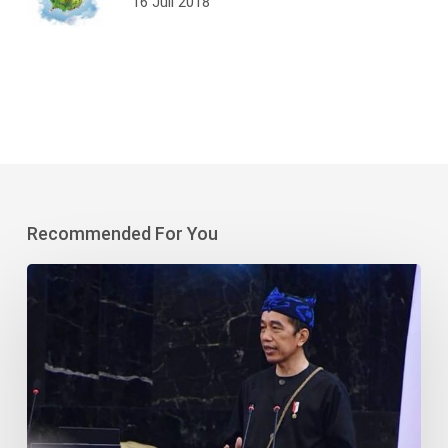
16 Juli 2018
Recommended For You
Jokowi
Sebut
Industri
Sawit
Jadi
Penolong
Petani