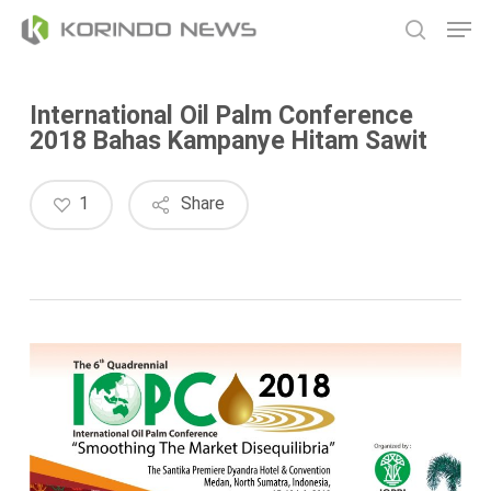
Skip
Men
to
search
main
content
International Oil Palm Conference
2018 Bahas Kampanye Hitam Sawit
1
Share