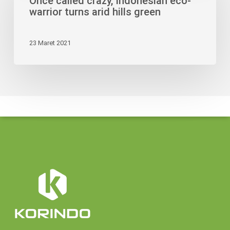
Once called crazy, Indonesian eco-
Indonesian
warrior turns arid hills green
eco-
warrior
23 Maret 2021
turns
arid
hills
green