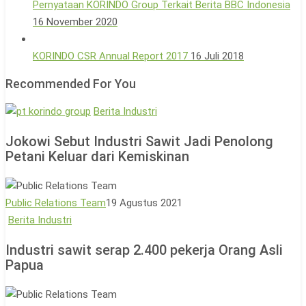
Pernyataan KORINDO Group Terkait Berita BBC Indonesia
16 November 2020
KORINDO CSR Annual Report 2017
16 Juli 2018
Recommended For You
Jokowi
Berita Industri
Sebut
Jokowi Sebut Industri Sawit Jadi Penolong
Industri
Petani Keluar dari Kemiskinan
Sawit
Jadi
Penolong
Public Relations Team
19 Agustus 2021
Petani
Industri
Berita Industri
Keluar
sawit
dari
Industri sawit serap 2.400 pekerja Orang Asli
serap
Papua
Kemiskinan
2.400
pekerja
Orang