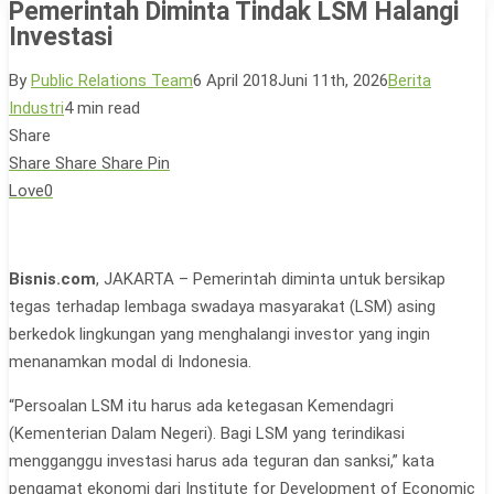
Pemerintah Diminta Tindak LSM Halangi
Investasi
By
Public Relations Team
6 April 2018
Juni 11th, 2026
Berita
Industri
4 min read
Share
Share
Share
Share
Pin
Love
0
Bisnis.com
, JAKARTA – Pemerintah diminta untuk bersikap
tegas terhadap lembaga swadaya masyarakat (LSM) asing
berkedok lingkungan yang menghalangi investor yang ingin
menanamkan modal di Indonesia.
“Persoalan LSM itu harus ada ketegasan Kemendagri
(Kementerian Dalam Negeri). Bagi LSM yang terindikasi
mengganggu investasi harus ada teguran dan sanksi,” kata
pengamat ekonomi dari Institute for Development of Economic