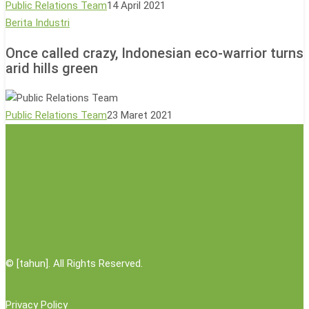
Public Relations Team
14 April 2021
Asli
Once
Berita Industri
Papua
called
Once called crazy, Indonesian eco-warrior turns
crazy,
arid hills green
Indonesian
eco-
warrior
Public Relations Team
23 Maret 2021
turns
arid
hills
green
©
[tahun]. All Rights Reserved.
Privacy Policy