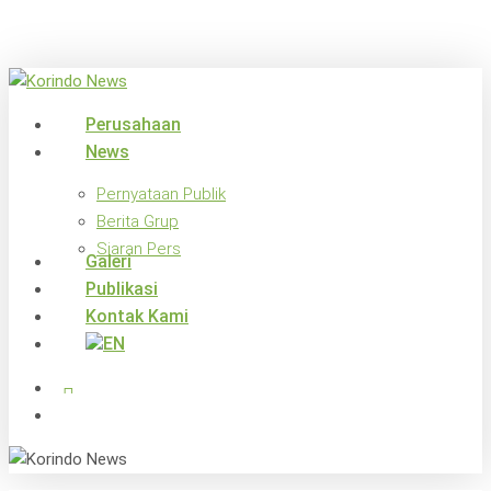
Skip
to
main
content
search
Menu
Perusahaan
News
Pernyataan Publik
Berita Grup
Siaran Pers
Galeri
Publikasi
Kontak Kami
x-
facebook
linkedin
youtube
instagram
twitter
search