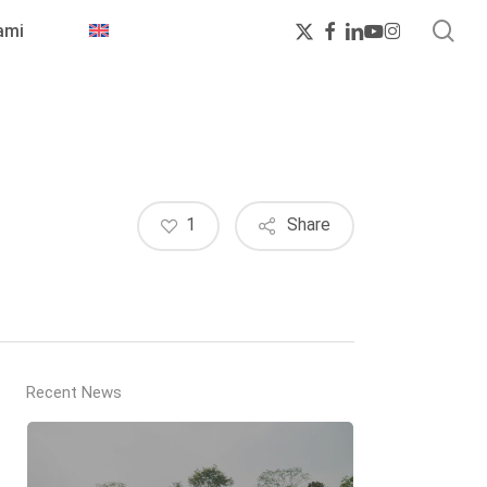
sea
x-
facebook
linkedin
youtube
instagram
ami
twitter
1
Share
Recent News