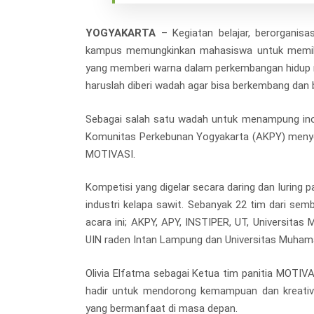
YOGYAKARTA
– Kegiatan belajar, berorganisa
kampus memungkinkan mahasiswa untuk memiliki
yang memberi warna dalam perkembangan hidup m
haruslah diberi wadah agar bisa berkembang dan 
Sebagai salah satu wadah untuk menampung ino
Komunitas Perkebunan Yogyakarta (AKPY) menye
MOTIVASI.
Kompetisi yang digelar secara daring dan luring p
industri kelapa sawit. Sebanyak 22 tim dari semb
acara ini; AKPY, APY, INSTIPER, UT, Universitas
UIN raden Intan Lampung dan Universitas Muhama
Olivia Elfatma sebagai Ketua tim panitia MOTI
hadir untuk mendorong kemampuan dan kreativi
yang bermanfaat di masa depan.