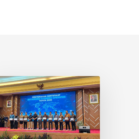
ngakuan
O
kuat
isi
J
agai
ra
istik