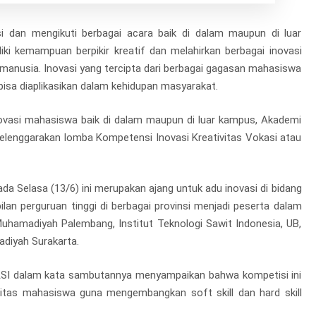
si dan mengikuti berbagai acara baik di dalam maupun di luar
 kemampuan berpikir kreatif dan melahirkan berbagai inovasi
anusia. Inovasi yang tercipta dari berbagai gagasan mahasiswa
bisa diaplikasikan dalam kehidupan masyarakat.
vasi mahasiswa baik di dalam maupun di luar kampus, Akademi
lenggarakan lomba Kompetensi Inovasi Kreativitas Vokasi atau
ada Selasa (13/6) ini merupakan ajang untuk adu inovasi di bidang
ilan perguruan tinggi di berbagai provinsi menjadi peserta dalam
 Muhamadiyah Palembang, Institut Teknologi Sawit Indonesia, UB,
diyah Surakarta.
VASI dalam kata sambutannya menyampaikan bahwa kompetisi ini
tas mahasiswa guna mengembangkan soft skill dan hard skill