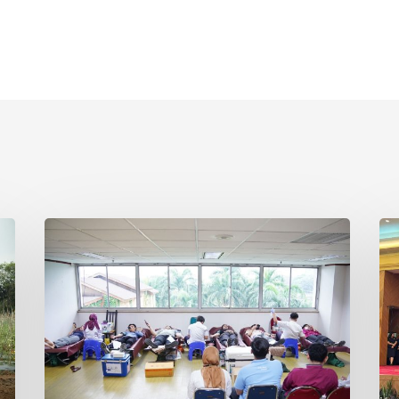
Yayasan
Pe
Korindo
AE
Hidupkan
Per
Semangat
Pos
Kepedulian
BR
Bagi
seb
Sesama
Mit
Lewat
Log