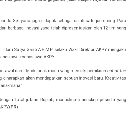
indo Setiyono juga didapuk sebagai salah satu juri daring. Para
dari berbagai inovasi yang telah dipresentasikan oleh 12 tim yang
. Idum Satya Santi A.P.,M.P. selaku Wakil Direktur AKPY mengaku
 mahasiswa-mahasiswa AKPY.
rawal dari ide-ide anak muda yang memiliki pemikiran
out of the
yang diharapkan akan mendapatkan sebuah inovasi baru. Kreativitas
mana-mana.”
dengan total jutaan Rupiah, manuskrip-manuskrip peserta yang
AKPY.(
PR
)