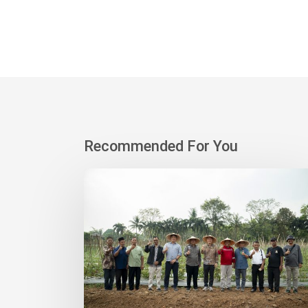
Recommended For You
Korindo
Heavy
Industry
dan
Desa
Sodong
Tanam
500