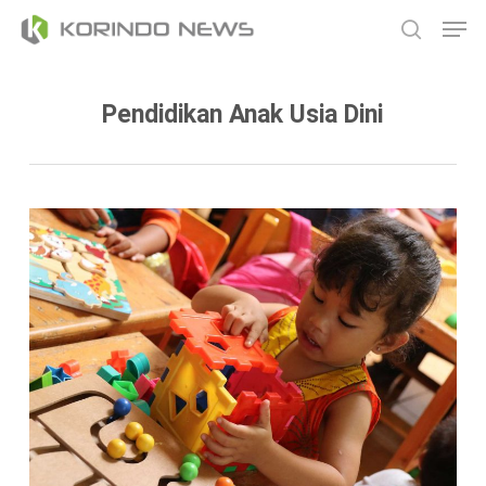
Skip
Men
to
search
main
content
Pendidikan Anak Usia Dini