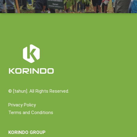
Dalam kesempatan sesi interaktif dengan pengurus
BKB PAUD di wilayah Kecamatan Pancoran, apresiasi
diberikan kepada Korindo Group yang selalu rutin
memberikan bantuan kepada PAUD di wilayah ini.
“Dari banyak perusahaan dan hanya Korindo Group
secara terus menerus membantu dan peduli pendidikan
untuk anak-anak kita, dengan ini kami atas nama
pengurus BKB PAUD se-Kecamatan Pancoran sangat
berterima kasih atas segala bantuannya,” ujar
Fatmawati.
©
[tahun]. All Rights Reserved.
“Kami berharap kepada Korindo Group ke depannya
Privacy Policy
agar dapat meningkatkan dukungan tidak saja untuk
Terms and Conditions
PAUD tetapi untuk sekolah dasar, menengah dan atas
bisa merasakan manfaat dari program CSR
perusahaan bidang pendidikan,” sambungnya.
KORINDO GROUP