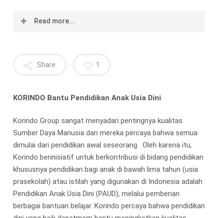
Read more...
Sebagai bentuk kepedulian perusahaan terhadap
peningkatan kualitas kehidupan masyarakat dan
Share
1
membina hubungan yang baik dengan berbagai
stakeholder, Korindo Group mengadakan berbagai
kegiatan Corporate Social Responsibility (CSR).
KORINDO Bantu Pendidikan Anak Usia Dini
Kegiatan CSR dalam bidang pendidikan berupa program
bantuan sarana belajar-mengajar untuk Pendidikan
Korindo Group sangat menyadari pentingnya kualitas
Anak Usia Dini (PAUD).
Sumber Daya Manusia dan mereka percaya bahwa semua
dimulai dari pendidikan awal seseorang. Oleh karena itu,
Lewat rilis yang diterima Sindonews, program CSR
Korindo berinisiatif untuk berkontribusi di bidang pendidikan
tersebut ditujukan untuk warga masyarakat yang
khususnya pendidikan bagi anak di bawah lima tahun (usia
berada wilayah Kecamatan Pancoran, khususnya
prasekolah) atau istilah yang digunakan di Indonesia adalah
kepada BKB PAUD di enam kelurahan seperti
Pendidikan Anak Usia Dini (PAUD), melalui pemberian
Pengadegan, Pancoran, Rawajati, Cikoko, Duren Tiga,
berbagai bantuan belajar. Korindo percaya bahwa pendidikan
dan Kalibata di Kecamatan Pancoran, Jakarta Selatan.