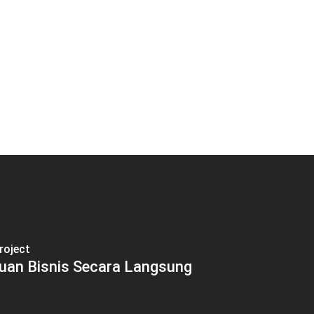
roject
uan Bisnis Secara Langsung
KORINDO pursues sustainable