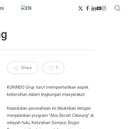
sea
x-
facebook
linkedin
youtube
instagram
mi
twitter
ng
Share
1
KORINDO Grup turut memperhatikan aspek
kebersihan dalam lingkungan masyarakat.
Kepedulian perusahaan ini dibuktikan dengan
menjalankan program “Aksi Bersih Ciliwung” di
wilayah hulu, Kelurahan Sempur, Bogor.