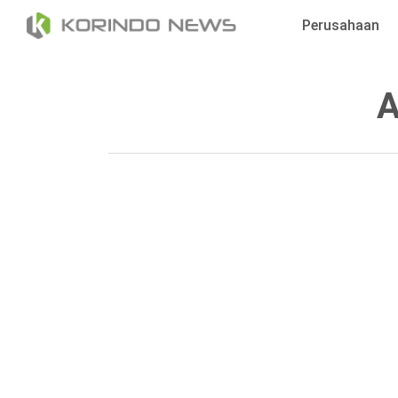
Skip
Perusahaan
to
main
content
A