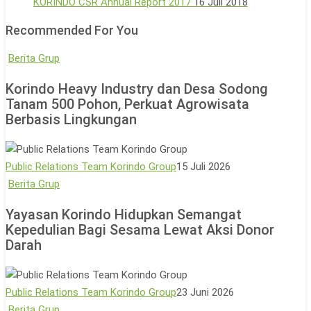
KORINDO CSR Annual Report 2017
16 Juli 2018
Recommended For You
Korindo
Berita Grup
Heavy
Korindo Heavy Industry dan Desa Sodong
Industry
Tanam 500 Pohon, Perkuat Agrowisata
dan
Berbasis Lingkungan
Desa
Sodong
Tanam
Public Relations Team Korindo Group
15 Juli 2026
500
Yayasan
Berita Grup
Pohon,
Korindo
Yayasan Korindo Hidupkan Semangat
Perkuat
Hidupkan
Kepedulian Bagi Sesama Lewat Aksi Donor
Agrowisata
Semangat
Darah
Berbasis
Kepedulian
Lingkungan
Bagi
Sesama
Public Relations Team Korindo Group
23 Juni 2026
Lewat
Pengakuan
Berita Grup