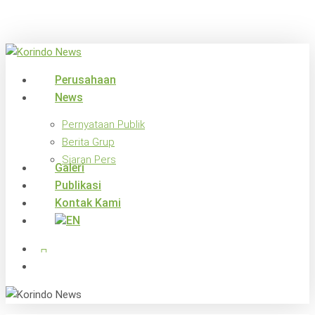
Skip
to
main
content
search
Menu
Perusahaan
News
Pernyataan Publik
Berita Grup
Siaran Pers
Galeri
Publikasi
Kontak Kami
x-
facebook
linkedin
youtube
instagram
twitter
search