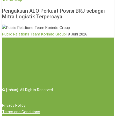
Aksi
AEO
Pengakuan AEO Perkuat Posisi BRJ sebagai
Donor
Perkuat
Mitra Logistik Terpercaya
Darah
Posisi
BRJ
sebagai
Public Relations Team Korindo Group
18 Juni 2026
Mitra
Logistik
Terpercaya
©
[tahun]. All Rights Reserved.
Privacy Policy
Terms and Conditions