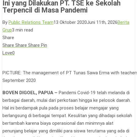
Ini yang Dilakukan PT. TSE ke Sekolah
Terpencil di Masa Pandemi
By
Public Relations Team
13 Oktober 2020
Juni 11th, 2026
Berita
Grup
3 min read
Share
Share
Share
Share
Pin
Love
0
PICTURE: The management of PT Tunas Sawa Erma with teachers f
September 2020
BOVEN DIGOEL, PAPUA –
Pandemi Covid-19 telah melanda di
berbagai daerah, mulai dari perkotaan hingga ke pelosok daerah.
Hal ini berdampak pula pada proses belajar mengajar yang
berlangsung di berbagai tempat. Kesulitan yang dihadapi sekolah
bertambah karena biaya operasional dan minimnya alat
penunjang belajar yang dimiliki para siswa terutama yang ada di